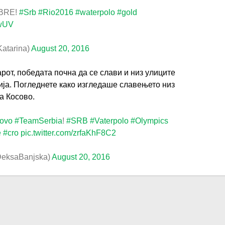
 BRE!
#Srb
#Rio2016
#waterpolo
#gold
2wUV
Katarina)
August 20, 2016
от, победата почна да се слави и низ улиците
ја. Погледнете како изгледаше славењето низ
на Косово.
ovo
#TeamSerbia
!
#SRB
#Vaterpolo
#Olympics
e
#cro
pic.twitter.com/zrfaKhF8C2
DeksaBanjska)
August 20, 2016