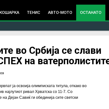
Jump to navigation
КОШАРКА
ТЕНИС
АВТО-МОТО
ОСТАНАТО
те во Србија се слави
ПЕХ на ватерполистит
ЧЕВ
рвпат ја освоија олимписката титула, откако во
в најлутиот ривал Хрватска со 11-7. Со
 на Дејан Савиќ ги обединија сите светски