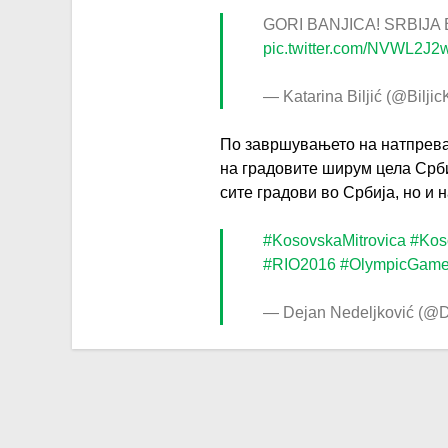
GORI BANJICA! SRBIJA
pic.twitter.com/NVWL2J
— Katarina Biljić (@Biljic
По завршувањето на натпревар
на градовите ширум цела Срби
сите градови во Србија, но и 
#KosovskaMitrovica
#Kos
#RIO2016
#OlympicGam
— Dejan Nedeljković (@