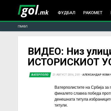
ФУДБАЛ
РАКОМЕТ
ПМФЛ
You
ВИДЕО: Низ улици
ИСТОРИСКИОТ УС
are
here
ВАТЕРПОЛО
21 АВГУСТ 2016, 2:01
•
АЛЕКСАНДАР КОВА
Ватерполистите на Србија за п
финалето славеа победа проти
денешната титула избраниците
титули.