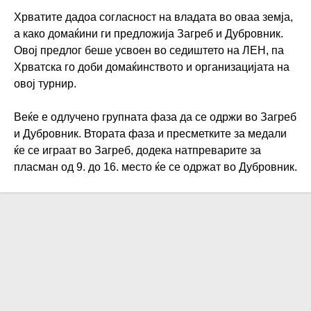
Хрватите дадоа согласност на владата во оваа земја,
а како домаќини ги предложија Загреб и Дубровник.
Овој предлог беше усвоен во седиштето на ЛЕН, па
Хрватска го доби домаќинството и организацијата на
овој турнир.
Веќе е одлучено групната фаза да се одржи во Загреб
и Дубровник. Втората фаза и пресметките за медали
ќе се играат во Загреб, додека натпреварите за
пласман од 9. до 16. место ќе се одржат во Дубровник.