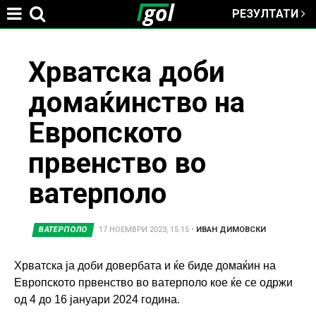
РЕЗУЛТАТИ
Jump to navigation
You
Хрватска доби
домаќинство на
are
Европското
here
првенство во
ватерполо
ВАТЕРПОЛО
17 НОЕМВРИ 2023, 15:15
•
ИВАН ДИМОВСКИ
Хрватска ја доби довербата и ќе биде домаќин на
Европското првенство во ватерполо кое ќе се одржи
од 4 до 16 јануари 2024 година.