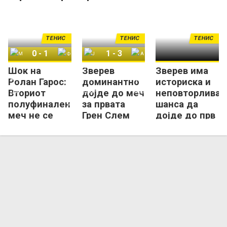
слем титула!
ТЕНИС
ТЕНИС
ТЕНИС
0
-
1
1
-
3
Шок на
Зверев
Зверев има
Матео Арналди
Флавио Коболи
Јакуб Меншик
Александар Зверев
Ролан Гарос:
доминантно
историска и
Вториот
дојде до меч
неповторлива
полуфинален
за првата
шанса да
меч не се
Грен Слем
дојде до прв
одигра!
титула!
Грен-Слем
трофеј