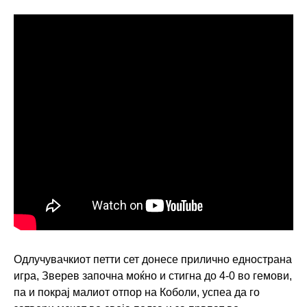
Одлучувачкиот петти сет донесе прилично еднострана
игра, Зверев започна моќно и стигна до 4-0 во гемови,
па и покрај малиот отпор на Коболи, успеа да го