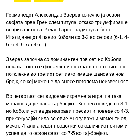
Германецот Александар Зверев конечно ја освои
својата прва Грен слем титула, откако триумфираше
во финалето на
Ролан Гарос
, надигрувајќи го
Италијанецот Флавио Коболи со 3-2 во сетови (6-1, 4-
6, 6-4, 6-7/5 и 6-1).
Зверев започна со доминантен прв сет, но Коболи
покажа зошто е финалист и возврати во вториот, но
потклекна во третиот сет, иако имаше шанса за нов
брејк, со кој можеше да внесе поголема неизвесност.
Во четвртиот сет видовме израмнета игра, па така
мораше да решава тај-брејкот. Зверев поведе со 3-1,
но Коболи успеа да направи пресврт и поведе со 4-3,
прикажувајќи сила во овие многу важни моменти од
мечот. Италијанецот продолжи со одличниот ритам и
успеа да го освои сетот со 7-5 во тај-брејкот.