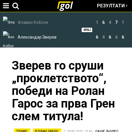
РЕЗУЛТАТИ
Jump to navigation
Флавио Коболи
1
6
4
7
1
КРАЈ
Александар Зверев
6
4
6
6
6
You
Зверев го сруши
„проклетството“,
are
победи на Ролан
here
Гарос за прва Грен
слем титула!
ТЕНИС
РОЛАН ГАРОС
7 ЈУНИ 2026, 19:45
•
САШЕ ЉОЛЕС