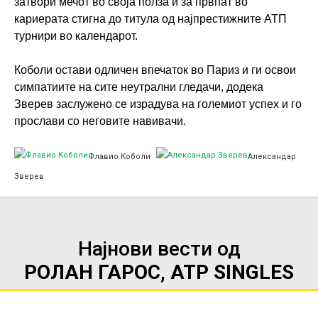
затвори мечот во своја полза и за првпат во
кариерата стигна до титула од најпрестижните АТП
турнири во календарот.
Коболи остави одличен впечаток во Париз и ги освои
симпатиите на сите неутрални гледачи, додека
Зверев заслужено се израдува на големиот успех и го
прослави со неговите навивачи.
Флавио Коболи
Александар
Зверев
Најнови вести од
РОЛАН ГАРОС, ATP SINGLES