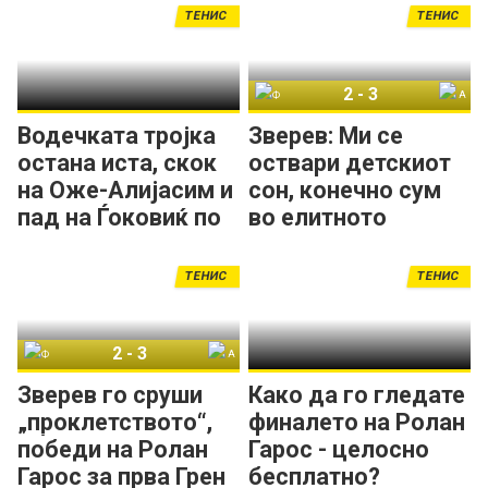
ТЕНИС
ТЕНИС
2
-
3
Флавио Коболи
Александар Зверев
Водечката тројка
Зверев: Ми се
остана иста, скок
оствари детскиот
на Оже-Алијасим и
сон, конечно сум
пад на Ѓоковиќ по
во елитното
РГ
друштво!
ТЕНИС
ТЕНИС
2
-
3
Флавио Коболи
Александар Зверев
Зверев го сруши
Како да го гледате
„проклетството“,
финалето на Ролан
победи на Ролан
Гарос - целосно
Гарос за прва Грен
бесплатно?