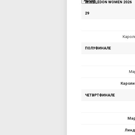
WIMBLEDON WOMEN 2026
a
29
r
Карол
y
ПОЛУФИНАЛЕ
t
a
Мар
Кароли
b
ЧЕТВРТФИНАЛЕ
s
Мар
Линд