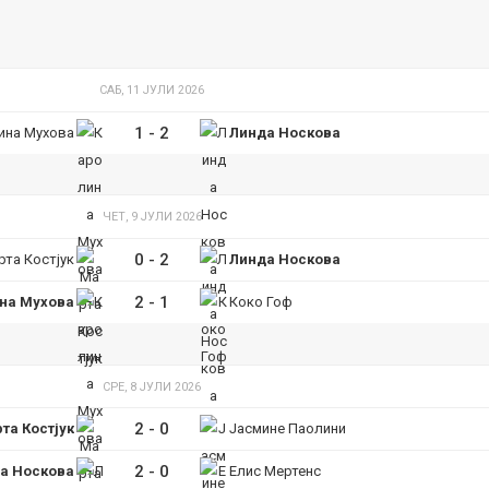
САБ, 11 ЈУЛИ 2026
1
-
2
ина Мухова
Линда Носкова
ЧЕТ, 9 ЈУЛИ 2026
0
-
2
та Костјук
Линда Носкова
2
-
1
на Мухова
Коко Гоф
СРЕ, 8 ЈУЛИ 2026
2
-
0
та Костјук
Јасмине Паолини
2
-
0
а Носкова
Елис Мертенс