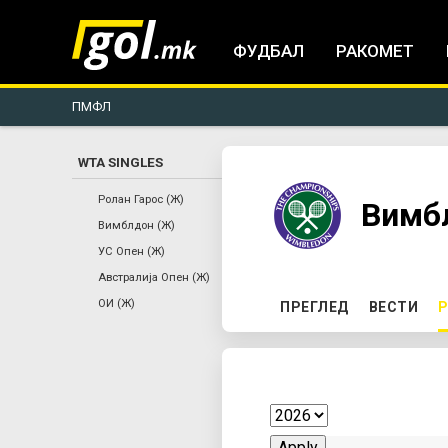
ФУДБАЛ
РАКОМЕТ
ПМФЛ
WTA SINGLES
You
Ролан Гарос (Ж)
Вимб
Вимблдон (Ж)
are
УС Опен (Ж)
Австралија Опен (Ж)
here
P
ОИ (Ж)
ПРЕГЛЕД
ВЕСТИ
Р
r
i
m