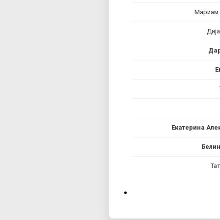
Мариам
Дија
Дар
Е
Екатерина Але
Белин
Та