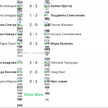
0
-
2
 Болквадзе
Ешлин Кругер
1
-
2
на Шнајдер
Људмила Самсонова
2
-
0
иа Снигур
Леоли Жанжан
2
-
1
ма Наваро
Оксана Селехметева
0
-
2
Тајра Грант
Мари Бузкова
СРЕ, 1 ЈУЛИ 2026
2
-
0
ксандрова
Ланлана Тараруде
2
-
0
да Бенчиќ
Синју Ванг
0
-
2
тјана Мариа
Ива Јовиќ
Show More