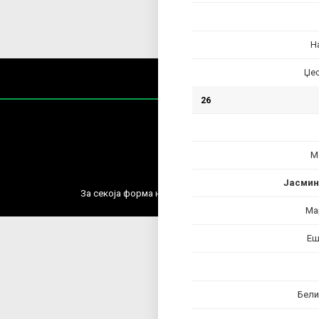
Н
Џес
26
М
Содржин
Јасмин
За секоја форма на распространување, репродукција и
Ма
Еш
Бели