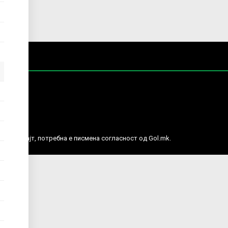
е права.
ј веб сајт, потребна е писмена согласност од Gol.mk.