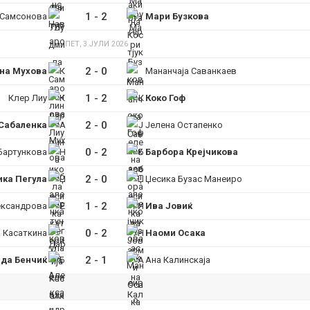
1
-
2
Самсонова
Мари Бузкова
ПЕТ, 3 ЈУЛИ 2026
2
-
0
на Мухова
Мананчаја Саванкаев
1
-
2
Клер Лиу
Коко Гоф
2
-
0
Сабаленка
Јелена Остапенко
0
-
2
Бартункова
Барбора Крејчикова
2
-
0
ка Пегула
Џесика Бузас Манеиро
1
-
2
ександрова
Ива Јовиќ
0
-
2
 Касаткина
Наоми Осака
2
-
1
да Бенчиќ
Ана Калинскаја