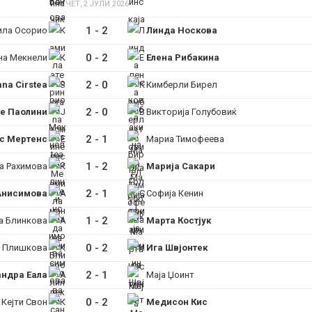
ЧЕТ, 2 ЈУЛИ 2026
1
-
2
ила Осорио
Линда Носкова
0
-
2
на Мекнели
Елена Рибакина
2
-
0
na Cirstea
Кимберли Бирел
2
-
0
е Паолини
Викторија Голубовиќ
2
-
1
с Мертенс
Мариа Тимофеева
1
-
2
а Рахимова
Марија Сакари
2
-
1
Анисимова
Софија Кенин
1
-
2
а Блинкова
Марта Костјук
0
-
2
 Плишкова
Ига Швјонтек
2
-
1
ндра Еала
Маја Џоинт
0
-
2
Кејти Свон
Медисон Кис