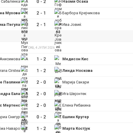
0
-
2
 Сабаленка
Наоми Осака
2
-
1
на Мухова
Барбора Крејчикова
2
-
1
ка Пегула
Ива Јовиќ
САБ, 4 ЈУЛИ 2026
1
-
2
 Анисимова
Медисон Кис
1
-
2
rana Cirstea
Линда Носкова
2
-
0
е Паолини
Марија Сакари
2
-
0
ндра Еала
Ига Швјонтек
2
-
0
с Мертенс
Елена Рибакина
0
-
2
риа Снигур
Ешлин Кругер
1
-
2
Ема Наваро
Марта Костјук