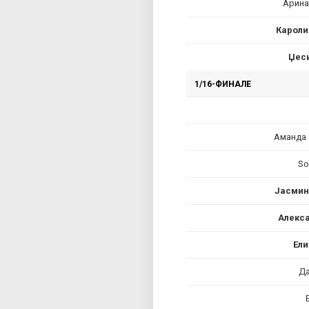
Арина
Кароли
Џеси
1/16-ФИНАЛЕ
Аманда
So
Јасмин
Алекса
Ели
Да