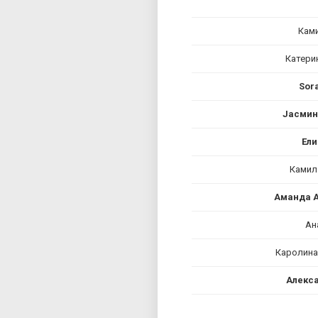
Кам
Катери
Sora
Јасмин
Ели
Камил
Аманда 
Ан
Каролина
Алекса