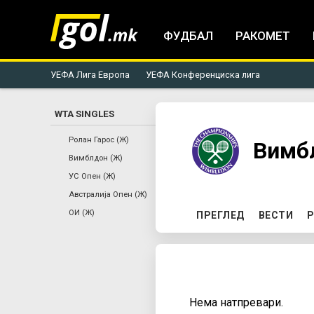
ФУДБАЛ
РАКОМЕТ
УЕФА Лига Европа
УЕФА Конференциска лига
WTA SINGLES
You
Ролан Гарос (Ж)
Вимб
Вимблдон (Ж)
are
УС Опен (Ж)
Австралија Опен (Ж)
here
P
ОИ (Ж)
ПРЕГЛЕД
ВЕСТИ
Р
r
i
Нема натпревари.
m