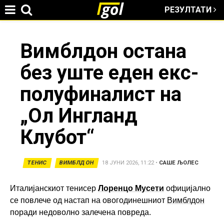
РЕЗУЛТАТИ
Jump to navigation
You
Вимблдон остана
без уште еден екс-
are
полуфиналист на
here
„Ол Ингланд
Клубот“
ТЕНИС
ВИМБЛДОН
18 ЈУНИ 2026, 11:22
•
САШЕ ЉОЛЕС
Италијанскиот тенисер
Лоренцо Мусети
официјално
се повлече од настап на овогодинешниот
Вимблдон
поради недоволно залечена повреда.