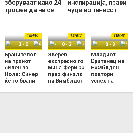
зборуваат како 24
инспирација, прави
трофеи да не се
чуда во тенисот
доволни!
ТЕНИС
ТЕНИС
ТЕНИС
3
-
0
0
-
3
0
-
3
Бранителот
Зверев
Младиот
Јаник Синер
Новак Ѓоковиќ
Артур Фери
Александар Зверев
Флавио Коболи
Артур Фери
на тронот
експресно го
Британец на
силен за
мина Фери за
Вимблдон
Ноле: Синер
прво финале
повтори
ќе го брани
на Вимблдон
успех на
трофејот во
Иванишевиќ
Лондон
од 2001
година