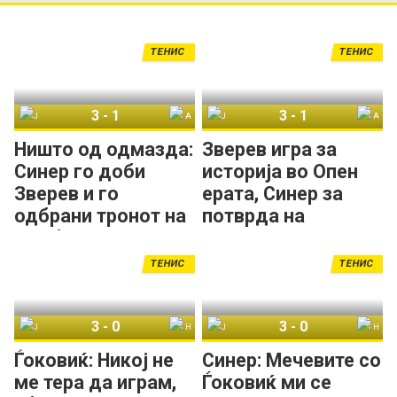
ТЕНИС
ТЕНИС
3
-
1
3
-
1
Јаник Синер
Александар Зверев
Јаник Синер
Александар Зверев
Ништо од одмазда:
Зверев игра за
Синер го доби
историја во Опен
Зверев и го
ерата, Синер за
одбрани тронот на
потврда на
Вимблдон!
доминацијата на
Вимблдон!
ТЕНИС
ТЕНИС
3
-
0
3
-
0
Јаник Синер
Новак Ѓоковиќ
Јаник Синер
Новак Ѓоковиќ
Ѓоковиќ: Никој не
Синер: Мечевите со
ме тера да играм,
Ѓоковиќ ми се