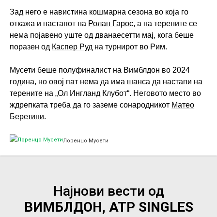
Зад него е навистина кошмарна сезона во која го
откажа и настапот на
Ролан Гарос
, а на терените се
нема појавено уште од дванаесетти мај, кога беше
поразен од
Каспер Руд
на турнирот во Рим.
Мусети беше полуфиналист на Вимблдон во 2024
година, но овој пат нема да има шанса да настапи на
терените на „Ол Ингланд Клубот“. Неговото место во
ждрепката треба да го заземе сонародникот
Матео
Беретини
.
Лоренцо Мусети
Најнови вести од
ВИМБЛДОН, ATP SINGLES