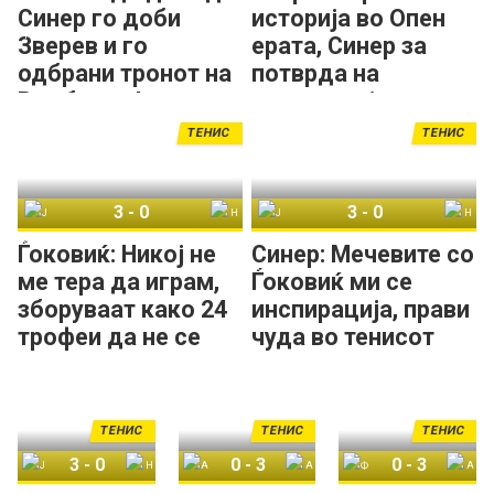
Синер го доби
историја во Опен
Зверев и го
ерата, Синер за
одбрани тронот на
потврда на
Вимблдон!
доминацијата на
Вимблдон!
ТЕНИС
ТЕНИС
3
-
0
3
-
0
Јаник Синер
Новак Ѓоковиќ
Јаник Синер
Новак Ѓоковиќ
Ѓоковиќ: Никој не
Синер: Мечевите со
ме тера да играм,
Ѓоковиќ ми се
зборуваат како 24
инспирација, прави
трофеи да не се
чуда во тенисот
доволни!
ТЕНИС
ТЕНИС
ТЕНИС
3
-
0
0
-
3
0
-
3