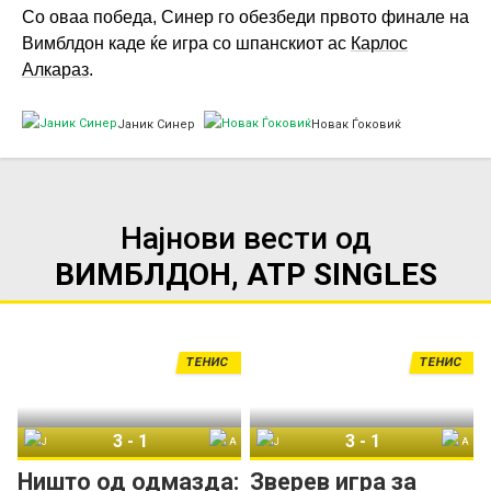
Со оваа победа, Синер го обезбеди првото финале на
Вимблдон каде ќе игра со шпанскиот ас
Карлос
Алкараз
.
Јаник Синер
Новак Ѓоковиќ
Најнови вести од
ВИМБЛДОН, ATP SINGLES
ТЕНИС
ТЕНИС
3
-
1
3
-
1
Јаник Синер
Александар Зверев
Јаник Синер
Александар Зверев
Ништо од одмазда:
Зверев игра за