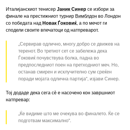
Италијанскиот тенисер
Јаник Синер
се избори за
финале на престижниот турнир
Вимблдон
во Лондон
со победата над
Новак Ѓоковиќ
, а по мечот ги
сподели своите впечатоци од натпреварот.
„Сервирав одлично, многу добро се движев на
теренот. Во третиот сет се забележа дека
Ѓоковиќ почувствува болка, падна во
предпоследниот поен на претходниот меч. Но,
останав смирен и исклучително сум среќен
поради мојата одлична партија“, изјави Синер.
Тој додаде дека сега сè е насочено кон завршниот
натпревар:
„Ќе видиме што ме очекува во финалето. Ќе се
подготвам максимално“.