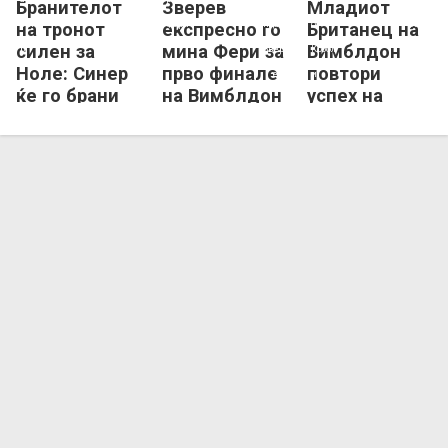
Бранителот
Зверев
Младиот
Јаник Синер
Новак Ѓоковиќ
Артур Фери
Александар Зверев
Флавио Коболи
Артур Фери
на тронот
експресно го
Британец на
силен за
мина Фери за
Вимблдон
Ноле: Синер
прво финале
повтори
ќе го брани
на Вимблдон
успех на
трофејот во
Иванишевиќ
Лондон
од 2001
година