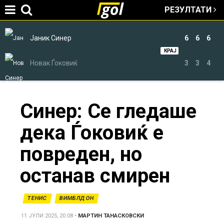
РЕЗУЛТАТИ
Jump to navigation
Јаник Синер
6
6
6
КРАЈ
Новак Ѓоковиќ
3
3
4
You
Синер: Се гледаше
дека Ѓоковиќ е
are
повреден, но
here
останав смирен
ТЕНИС
ВИМБЛДОН
11 ЈУЛИ 2025, 20:08
•
МАРТИН ТАНАСКОВСКИ