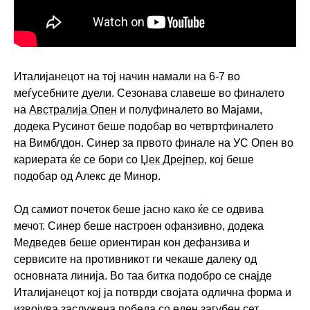
Италијанецот на тој начин намали на 6-7 во
меѓусебните дуели. Сезонава славеше во финалето
на
Австралија Опен
и полуфиналето во Мајами,
додека Русинот беше подобар во четвртфиналето
на Вимблдон. Синер за првото финале на УС Опен во
кариерата ќе се бори со
Џек Дрејпер
, кој беше
подобар од Алекс де Минор.
Од самиот почеток беше јасно како ќе се одвива
мечот. Синер беше настроен офанзивно, додека
Медведев беше ориентиран кон дефанзива и
сервисите на противникот ги чекаше далеку од
основната линија. Во таа битка подобро се снајде
Италијанецот кој ја потврди својата одлична форма и
извојува заслужена победа со еден загубен сет.