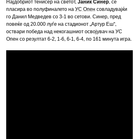
Најдобриот тенисер на светот,
Јаник Синер
, се
пласира во полуфиналето на
УС Опен
совладувајќи
го Данил Медведев со 3-1 во сетови. Синер, пред
повеќе од 20.000 луѓе на стадионот „Артур Еш“,
оствари победа над некогашниот освојувач на УС
Опен со резултат 6-2, 1-6, 6-1, 6-4, по 161 минута игра.