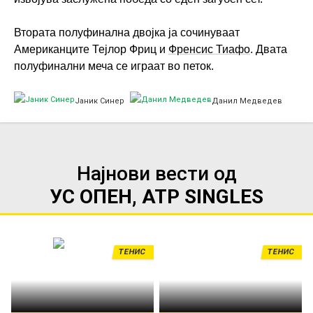
Втората полуфинална двојка ја сочинуваат
Американците Тејлор Фриц и
Френсис Тиафо
. Двата
полуфинални меча се играат во петок.
Јаник Синер
Данил Медведев
Најнови вести од
УС ОПЕН, ATP SINGLES
ТЕНИС
ТЕНИС