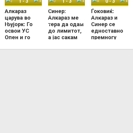
1
-
3
1
-
3
0
-
3
Алкараз
Синер:
Ѓоковиќ:
Јаник Синер
Карлос Алкараз
Јаник Синер
Карлос Алкараз
Новак Ѓоковиќ
Карлос Алкараз
царува во
Алкараз ме
Алкараз и
Њујорк: Го
тера да одам
Синер се
освои УС
до лимитот,
едноставно
Опен и го
а јас сакам
премногу
презеде
предизвици
добри...
врвот на АТП
листата
(ВИДЕО)