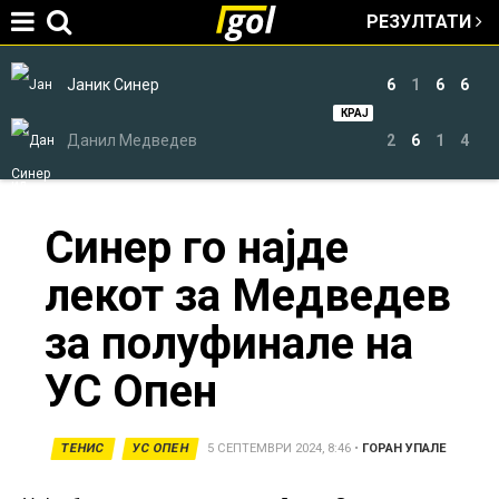
РЕЗУЛТАТИ
Jump to navigation
Јаник Синер
6
1
6
6
КРАЈ
Данил Медведев
2
6
1
4
You
Синер го најде
лекот за Медведев
are
за полуфинале на
here
УС Опен
ТЕНИС
УС ОПЕН
5 СЕПТЕМВРИ 2024, 8:46
•
ГОРАН УПАЛЕ