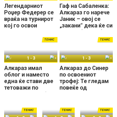
Легендарниот
Гаф на Сабаленка:
Роџер Федерер се
Алкараз го нарече
враќа на турнирот
Јаник – овој се
кој го освои
„закани“ дека ќе си
петпати во низа!
замине (ВИДЕО)
ТЕНИС
ТЕНИС
1
-
3
1
-
3
Јаник Синер
Карлос Алкараз
Јаник Синер
Карлос Алкараз
Алкараз имал
Алкараз до Синер
облог и наместо
по освоениот
една ќе стави две
трофеј: Те гледам
тетоважи по
повеќе од
освоениот трофеј
семејството...
на УС Опен
ТЕНИС
ТЕНИС
ТЕНИС