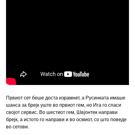
Првиот сет беше доста израмнет, а Русинката имаше
шанса за брејк уште во првиот гем, но Ига го спаси
својот сервис. Во шестиот гем, Швјонтек направи
брејк, а истото го направи и во осмиот, со што поведе
во сетови.