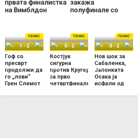
првата финалистка
закажа
на Вимблдон
полуфинале со
Костјук на
Вимблдон
ТЕНИС
ТЕНИС
ТЕНИС
1
-
2
0
-
2
0
-
2
Гоф со
Костјук
Нов шок за
Џесика Пегула
Коко Гоф
Ешлин Кругер
Марта Костјук
Арина Сабаленка
Наоми Осака
пресврт
сигурна
Сабаленка,
продолжи да
против Кругер
Јапонката
го „лови“
за прво
Осака ја
Грен Слемот
четвртфинале
исфрли од
кој ѝ
на Вимблдон
Вимблдон!
недостасува