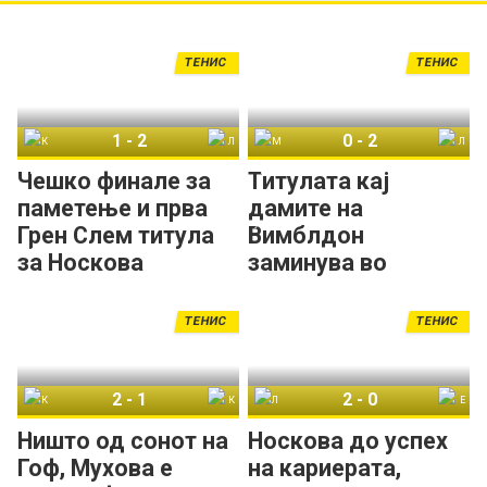
ТЕНИС
ТЕНИС
1
-
2
0
-
2
Каролина Мухова
Линда Носкова
Марта Костјук
Линда Носкова
Чешко финале за
Титулата кај
паметење и прва
дамите на
Грен Слем титула
Вимблдон
за Носкова
заминува во
рацете на
тенисерка од
ТЕНИС
ТЕНИС
Чешка!
2
-
1
2
-
0
Каролина Мухова
Коко Гоф
Линда Носкова
Елис Мертенс
Ништо од сонот на
Носкова до успех
Гоф, Мухова е
на кариерата,