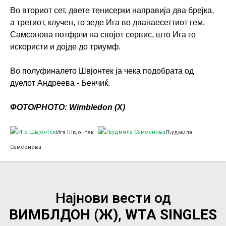
Во вториот сет, двете тенисерки направија два брејка,
а третиот, клучен, го зеде Ига во дванаесеттиот гем.
Самсонова потфрли на својот сервис, што Ига го
искористи и дојде до триумф.
Во полуфиналето Швјонтек ја чека подобрата од
дуелот Андреева - Бенчиќ.
ФОТО/PHOTO: Wimbledon (Х)
Ига Швјонтек
Људмила
Самсонова
Најнови вести од
ВИМБЛДОН (Ж), WTA SINGLES