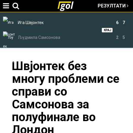
РЕЗУЛТАТИ
Jump to navigation
Ига Швјонтек
6
7
КРАЈ
Људмила Самсонова
2
5
You
Швјонтек без
многу проблеми се
are
справи со
here
Самсонова за
полуфинале во
Лондон