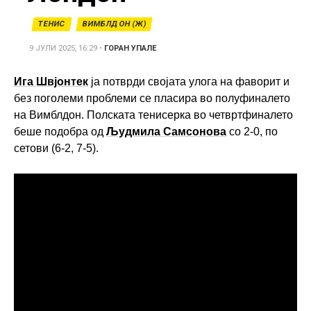
ТЕНИС
ВИМБЛДОН (Ж)
9 ЈУЛИ 2025, 16:29
•
ГОРАН УПАЛЕ
Ига Швјонтек
ја потврди својата улога на фаворит и
без поголеми проблеми се пласира во полуфиналето
на Вимблдон. Полската тенисерка во четвртфиналето
беше подобра од
Људмила Самсонова
со 2-0, по
сетови (6-2, 7-5).