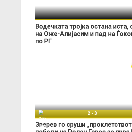
Водечката тројка остана иста, 
на Оже-Алијасим и пад на Ѓоко
по РГ
2
-
3
Флавио Коболи
Зверев го сруши „проклетствот
победи на Ролан Гарос за прва 