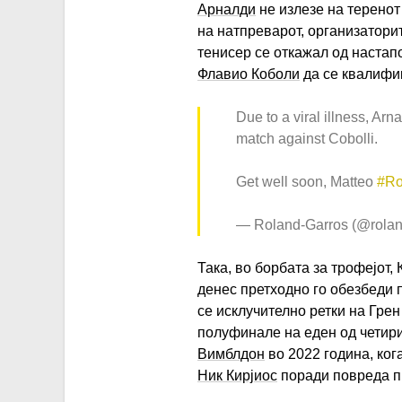
Арналди
не излезе на теренот
на натпреварот, организатори
тенисер се откажал од настап
Флавио Коболи
да се квалифик
Due to a viral illness, Arn
match against Cobolli.
Get well soon, Matteo
#Ro
— Roland-Garros (@rolan
Така, во борбата за трофејот,
денес претходно го обезбеди 
се исклучително ретки на Грен
полуфинале на еден од четири
Вимблдон
во 2022 година, ког
Ник Кирјиос
поради повреда пр