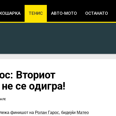
Jump to navigation
КОШАРКА
ТЕНИС
АВТО-МОТО
ОСТАНАТО
ос: Вториот
не се одигра!
ПАЛЕ
ележа финишот на
Ролан Гарос
, бидејќи
Матео