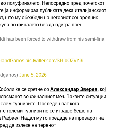
 во полуфиналето. Непосредно пред почетокот
те ја информираа публиката дека италијанскиот
от, што му обезбеди на неговиот сонародник
ува во финалето без да одигра поен.
aldi has been forced to withdraw from his semi-final
landGarros
pic.twitter.com/SHlbOZvY3i
dgarros)
June 5, 2026
 Коболи ќе се сретне со
Александар Зверев
, кој
пласманот во финалниот меч. Ваквите ситуации
 слем турнирите. Последен пат кога
те големи турнири не се играше беше на
а
Рафаел Надал
му го предаде натпреварот на
ед да излезе на теренот.