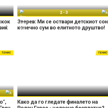
2
-
3
Флавио Коболи
Александар Зверев
скок
Зверев: Ми се оствари детскиот сон
виќ
конечно сум во елитното друштво!
ТЕНИС
ТЕНИС
Александар Зверев
о“,
Како да го гледате финалето на
Грен
Ролан Гарос - целосно бесплатно?