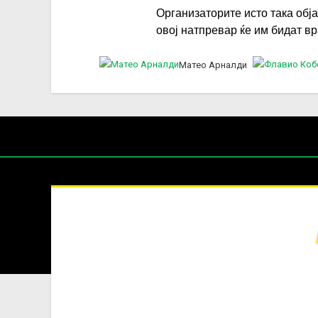
Организаторите исто така обја
овој натпревар ќе им бидат вр
Матео Арналди
Нај
РОЛАН Г
Содржин
За секоја форма на распространување, репродукција и