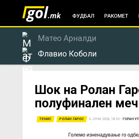
ФУДБАЛ
РАКОМЕТ
Матео Арналди
Флавио Коболи
You
Шок на Ролан Гар
полуфинален меч 
are
here
ТЕНИС
РОЛАН ГАРОС
5 ЈУНИ 2026, 18:53
•
ГОРАН У
Големо изненадување го одб