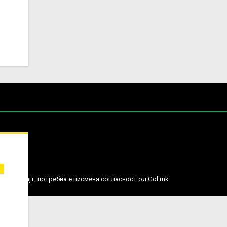
е права.
ј веб сајт, потребна е писмена согласност од Gol.mk.