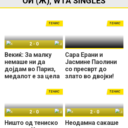
ОИ (Ж), WTA SINGLES
ТЕНИС
ТЕНИС
2
-
0
Кинвен Женг
Дона Векиќ
Векиќ: За малку
Сара Ерани и
немаше ни да
Јасмине Паолини
дојдам во Париз,
со пресврт до
медалот е за цела
злато во двојки!
Хрватска
ТЕНИС
ТЕНИС
2
-
0
2
-
0
Кинвен Женг
Дона Векиќ
Кинвен Женг
Дона Векиќ
Ништо од тениско
Неодамна сакаше