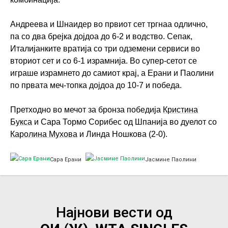
Андреева и Шнаидер во првиот сет тргнаа одлично,
па со два брејка дојдоа до 6-2 и водство. Сепак,
Италијанките вратија со три одземени сервиси во
вториот сет и со 6-1 израмнија. Во супер-сетот се
играше израмнето до самиот крај, а Ерани и Паолини
по првата меч-топка дојдоа до 10-7 и победа.
Претходно во мечот за бронза победија
Кристина
Букса
и Сара Тормо Сорибес од Шпанија во дуелот со
Каролина Мухова
и Линда Ношкова (2-0).
Сара Ерани
Јасмине Паолини
Најнови вести од