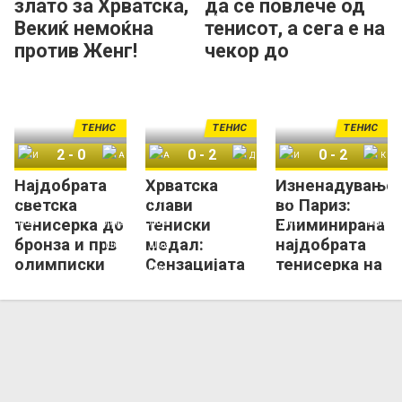
злато за Хрватска,
да се повлече од
Векиќ немоќна
тенисот, а сега е на
против Женг!
чекор до
олимписко злато!
ТЕНИС
ТЕНИС
ТЕНИС
2
-
0
0
-
2
0
-
2
Најдобрата
Хрватска
Изненадување
Ига Швјонтек
Ана-Каролина Шмиедлова
Ана-Каролина Шмиедлова
Дона Векиќ
Ига Швјонтек
Кинвен Женг
светска
слави
во Париз:
тенисерка до
тениски
Елиминирана
бронза и прв
медал:
најдобрата
олимписки
Сензацијата
тенисерка на
медал
Векиќ ќе игра
светот!
финале на
ЛОИ!