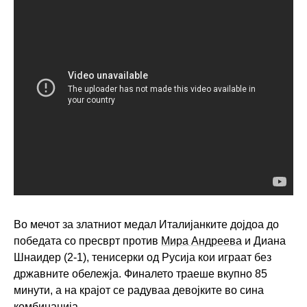
Во мечот за златниот медал Италијанките дојдоа до
победата со пресврт против
Мира Андреева
и Диана
Шнаидер (2-1), тенисерки од Русија кои играат без
државните обележја. Финалето траеше вкупно 85
минути, а на крајот се радуваа девојките во сина
комбинација.