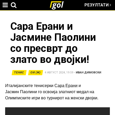
РЕЗУЛТАТИ
Jump to navigation
You
Сара Ерани и
Јасмине Паолини
are
со пресврт до
here
злато во двојки!
ТЕНИС
ОИ (Ж)
4 АВГУСТ 2024, 19:59
•
ИВАН ДИМОВСКИ
Италијанските тенисерки
Сара Ерани
и
Јасмин Паолини го освоија златниот медал на
Олимписките игри во турнирот на женски двојки.