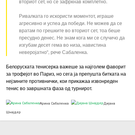
вториот сет, но се зафркнав комплетно.
Ривалката го искористи моментот, играше
агресивно и успеа да победи. Не можев да се
вратам по грешките во вториот сет, тоа беше
пресудно денес. Не знам кога ми се случичо да
изгубам десет гема во низа, навистина
неверојатно“, рече Сабаленка.
Белоруската тенисерка важеше за најголем фаворит
за трофејот во Париз, но сега ја препушта битката на
нејзините противнички, кои прикажаа извонреден
тенис во завршната фаза од турнирот.
Арина Сабаленка
Дијана
Шнајдер