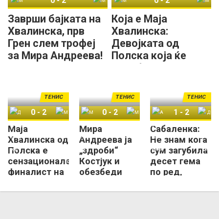
0
-
2
0
-
2
Маја Хвалинска
Мира Андреева
Маја Хвалинска
Мира Андреева
Заврши бајката на
Која е Маја
Хвалинска, прв
Хвалинска:
Грен слем трофеј
Девојката од
за Мира Андреева!
Полска која ќе
игра финале на РГ
го живее сонот!
ТЕНИС
ТЕНИС
ТЕНИС
0
-
2
0
-
2
1
-
2
Маја
Мира
Сабаленка:
Дијана Шнајдер
Маја Хвалинска
Марта Костјук
Мира Андреева
Арина Сабаленка
Дијана Шнајдер
Хвалинска од
Андреева ја
Не знам кога
Полска е
„здроби“
сум загубила
сензационален
Костјук и
десет гема
финалист на
обезбеди
по ред,
Ролан Гарос!
прво Грен-
сакам да се
Слем
повлечам од
финале!
тенисот!