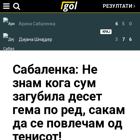
РЕЗУЛТАТИ
Jump to navigation
Арина Сабаленка
6
5
0
КРАЈ
Дијана Шнајдер
3
7
6
You
Сабаленка: Не
знам кога сум
are
загубила десет
here
гема по ред, сакам
да се повлечам од
тенисот!