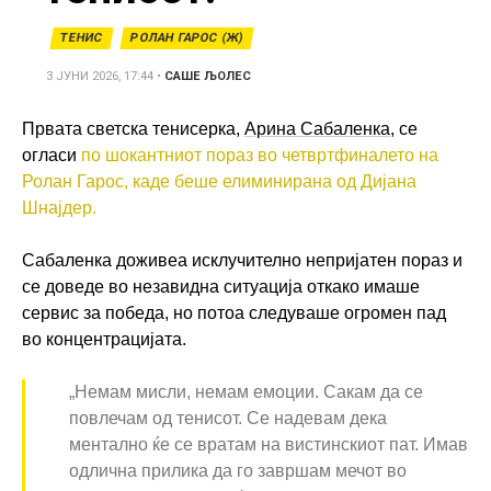
ТЕНИС
РОЛАН ГАРОС (Ж)
3 ЈУНИ 2026, 17:44
•
САШЕ ЉОЛЕС
Првата светска тенисерка,
Арина Сабаленка
, се
огласи
по шокантниот пораз во четвртфиналето на
Ролан Гарос, каде беше елиминирана од Дијана
Шнајдер.
Сабаленка доживеа исклучително непријатен пораз и
се доведе во незавидна ситуација откако имаше
сервис за победа, но потоа следуваше огромен пад
во концентрацијата.
„Немам мисли, немам емоции. Сакам да се
повлечам од тенисот. Се надевам дека
ментално ќе се вратам на вистинскиот пат. Имав
одлична прилика да го завршам мечот во