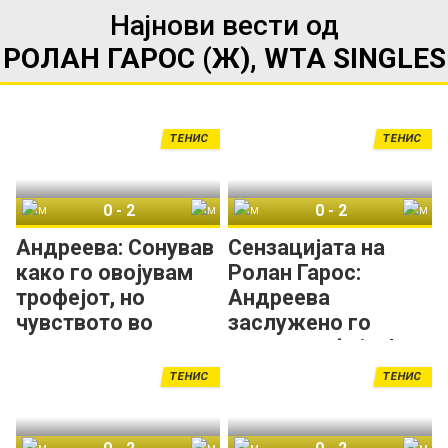
Најнови вести од
РОЛАН ГАРОС (Ж), WTA SINGLES
ТЕНИС
ТЕНИС
0
-
2
0
-
2
Маја Хвалинска
Мира Андреева
Маја Хвалинска
Мира Андреева
Андреева: Сонував
Сензацијата на
како го овојувам
Ролан Гарос:
трофејот, но
Андреева
чувството во
заслужено го
реалноста е
освои трофејот!
поинакво!
ТЕНИС
ТЕНИС