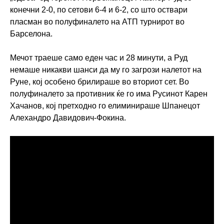
конечни 2-0, по сетови 6-4 и 6-2, со што оствари
пласман во полуфиналето на АТП турнирот во
Барселона.
Мечот траеше само еден час и 28 минути, а Руд
немаше никакви шанси да му го загрози налетот на
Руне, кој особено брилираше во вториот сет. Во
полуфиналето за противник ќе го има Русинот Карен
Хачанов, кој претходно го елиминираше Шпанецот
Алехандро Давидович-Фокина.