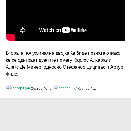
Втората полуфинална двојка ќе биде позната откако
ќе се одиграат дуелите помеѓу Карлос Алкараз и
Алекс Де Минер, односно Стефанос Циципас и Артур
Филс.
Холгер Руне
Каспер Руд