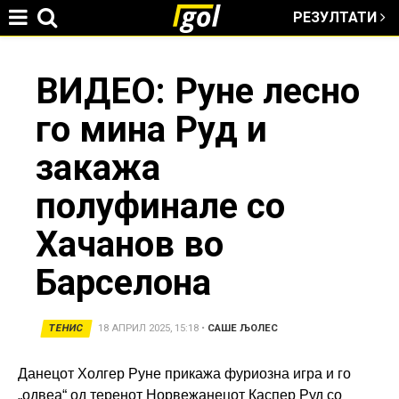
РЕЗУЛТАТИ
Jump to navigation
You
ВИДЕО: Руне лесно
го мина Руд и
are
закажа
here
полуфинале со
Хачанов во
Барселона
ТЕНИС
18 АПРИЛ 2025, 15:18
•
САШЕ ЉОЛЕС
Данецот Холгер Руне прикажа фуриозна игра и го
„одвеа“ од теренот Норвежанецот Каспер Руд со