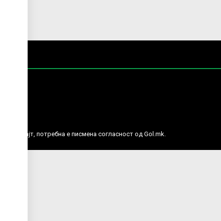
е права.
ј веб сајт, потребна е писмена согласност од Gol.mk.