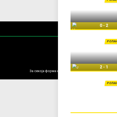
0
-
2
Магда Линет
РОЛАН
Содржин
2
-
1
Јулиа Стародубцева
За секоја форма на распространување, репродукција и
РОЛАН