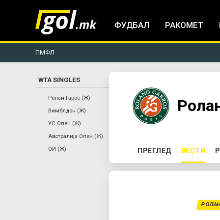
ФУДБАЛ
РАКОМЕТ
ПМФЛ
WTA SINGLES
You
Ролан Гарос (Ж)
Ролан
Вимблдон (Ж)
are
УС Опен (Ж)
Австралија Опен (Ж)
here
P
ОИ (Ж)
ПРЕГЛЕД
ВЕСТИ
(AC
Р
r
i
РОЛАН
m