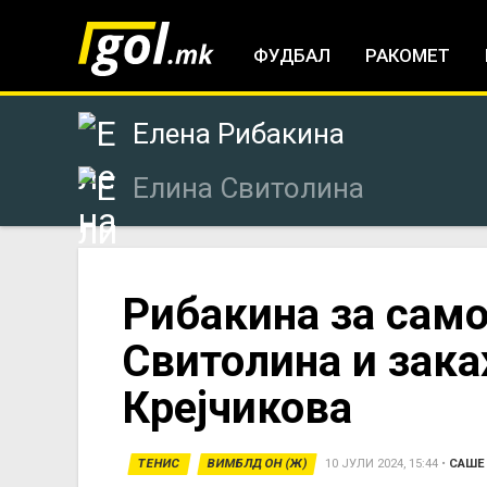
ФУДБАЛ
РАКОМЕТ
Елена Рибакина
Елина Свитолина
You
Рибакина за само
Свитолина и зак
are
Крејчикова
here
ТЕНИС
ВИМБЛДОН (Ж)
10 ЈУЛИ 2024, 15:44
•
САШЕ