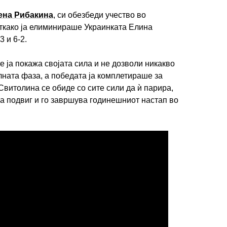
ена Рибакина
, си обезбеди учество во
ткако ја елиминираше Украинката Елина
3 и 6-2.
е ја покажа својата сила и не дозволи никакво
ната фаза, а победата ја комплетираше за
Свитолина се обиде со сите сили да ѝ парира,
а подвиг и го завршува годинешниот настап во