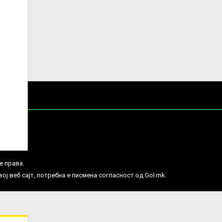
е права.
ј веб сајт, потребна е писмена согласност од Gol.mk.