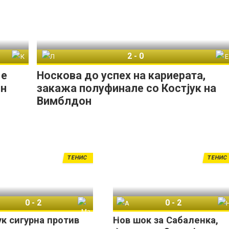
2
-
0
о Гоф
Линда Носкова
Елис Мертенс
 е
Носкова до успех на кариерата,
он
закажа полуфинале со Костјук на
Вимблдон
ТЕНИС
ТЕНИС
0
-
2
0
-
2
Ешлин Кругер
Марта Костјук
Арина Сабаленка
Наоми Осака
ук сигурна против
Нов шок за Сабаленка,