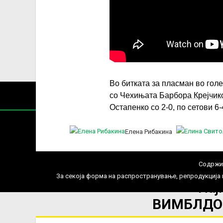
Во битката за пласман во гол
со Чехињата
Барбора Крејчик
Остапенко со 2-0, по сетови 6-
Елена Рибакина
Содржин
За секоја форма на распространување, репродукција и
Нај
ВИМБЛДОН