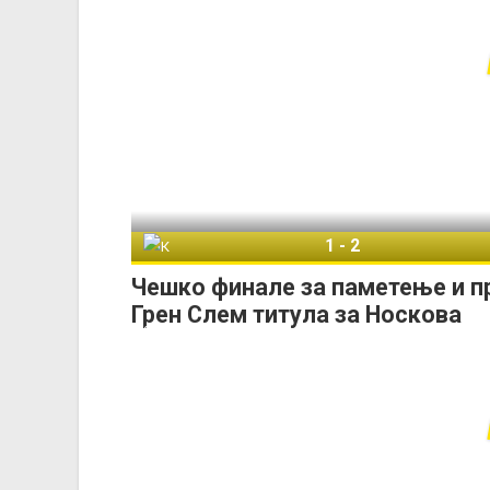
1
-
2
Каролина Мухова
Чешко финале за паметење и п
Грен Слем титула за Носкова