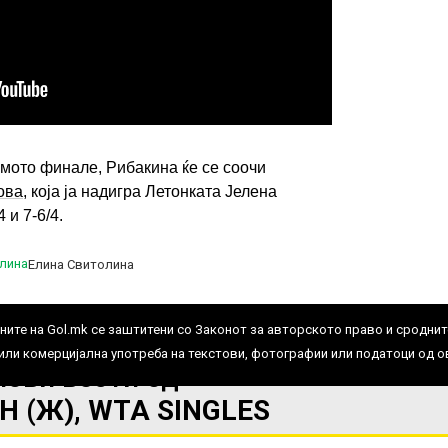
емото финале, Рибакина ќе се соочи
ИМПРЕСУМ
МАРКЕТИНГ
КОНТАКТ
RSS
ова
, која ја надигра Летонката Јелена
4 и 7-6/4.
© 2016-2026 Gol.mk
Елина Свитолина
Сите права задржани
ите на Gol.mk се заштитени со Законот за авторското право и сроднит
ли комерцијална употреба на текстови, фотографии или податоци од ово
нови вести од
 (Ж), WTA SINGLES