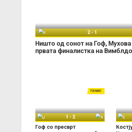
2
-
1
Каролина Мухова
Кок
Ништо од сонот на Гоф, Мухова
првата финалистка на Вимблд
ТЕНИС
1
-
2
Џесика Пегула
Коко Гоф
Гоф со пресврт
Костј