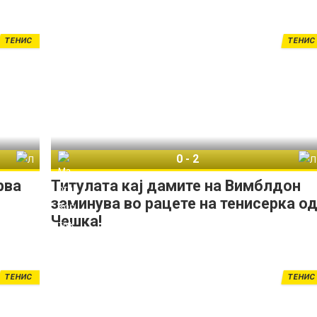
ТЕНИС
ТЕНИС
0
-
2
Линда Носкова
Марта Костјук
Линда Носкова
рва
Титулата кај дамите на Вимблдон
заминува во рацете на тенисерка о
Чешка!
ТЕНИС
ТЕНИС