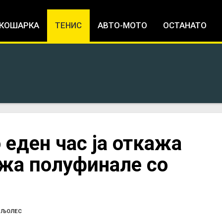
Jump to navigation
КОШАРКА
ТЕНИС
АВТО-МОТО
ОСТАНАТО
 еден час ја откажа
ажа полуфинале со
 ЉОЛЕС