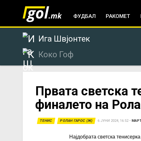
ФУДБАЛ
РАКОМЕТ
Ига Швјонтек
Коко Гоф
You
Првата светска т
финалето на Рола
are
here
ТЕНИС
РОЛАН ГАРОС (Ж)
6 ЈУНИ 2024, 16:52
•
МАРТ
Најдобрата светска тенисерка