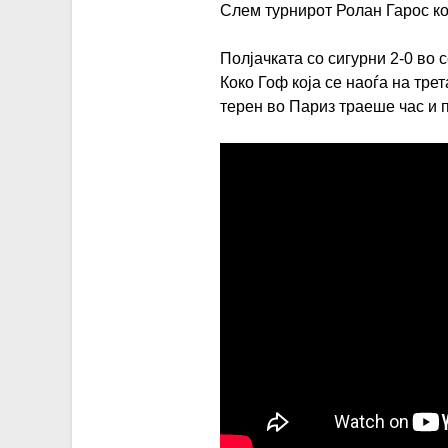
Слем турнирот Ролан Гарос ко
Полјачката со сигурни 2-0 во 
Коко Гоф која се наоѓа на тре
терен во Париз траеше час и 