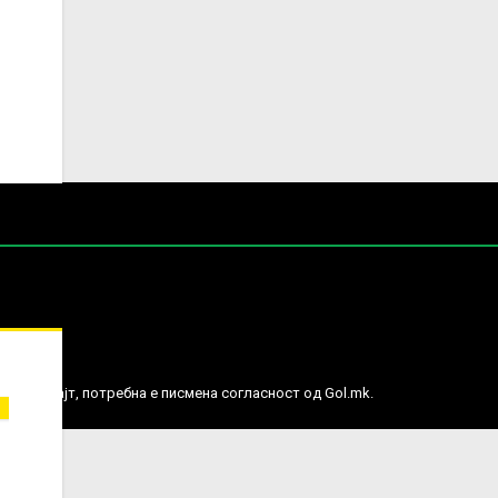
е права.
ј веб сајт, потребна е писмена согласност од Gol.mk.