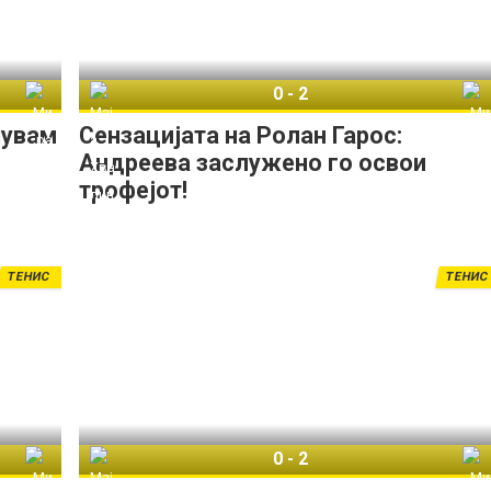
0
-
2
Мира Андреева
Маја Хвалинска
Мира Андреева
јувам
Сензацијата на Ролан Гарос:
Андреева заслужено го освои
трофејот!
ТЕНИС
ТЕНИС
0
-
2
Мира Андреева
Маја Хвалинска
Мира Андреева