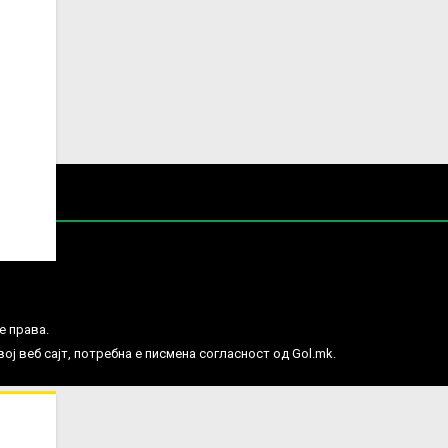
е права.
ј веб сајт, потребна е писмена согласност од Gol.mk.