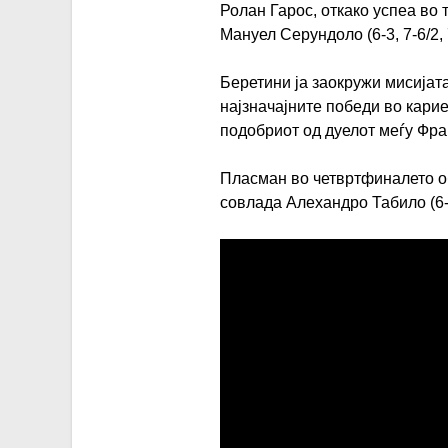
Ролан Гарос, откако успеа во 
Мануел Серундоло (6-3, 7-6/2, 
Беретини ја заокружи мисијата
најзначајните победи во кари
подобриот од дуелот меѓу Фр
Пласман во четвртфиналето об
совлада Алехандро Табило (6-3,