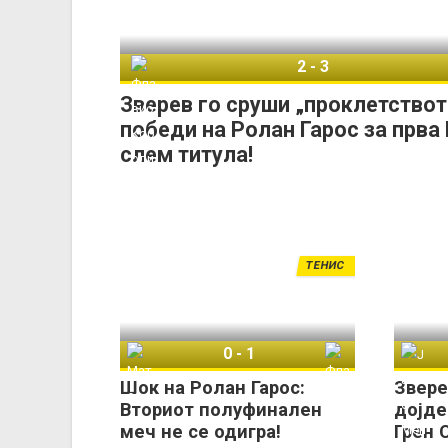
2
-
3
Флавио Коболи
Зверев го сруши „проклетствот
победи на Ролан Гарос за прва 
слем титула!
ТЕНИС
0
-
1
Матео Арналди
Флавио Коболи
Шок на Ролан Гарос:
Звере
Вториот полуфинален
дојде
меч не се одигра!
Грен 