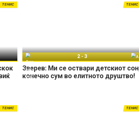
ТЕНИС
ТЕНИС
2
-
3
Флавио Коболи
Александар Зверев
скок
Зверев: Ми се оствари детскиот сон
виќ
конечно сум во елитното друштво!
ТЕНИС
ТЕНИС