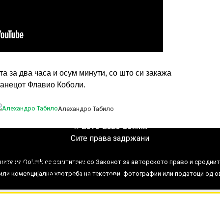
а за два часа и осум минути, со што си закажа
јанецот Флавио Коболи.
ИМПРЕСУМ
МАРКЕТИНГ
КОНТАКТ
RSS
Алехандро Табило
© 2016-2026 Gol.mk
Сите права задржани
нови вести од
ите на Gol.mk се заштитени со Законот за авторското право и сроднит
ли комерцијална употреба на текстови, фотографии или податоци од ово
АРОС, ATP SINGLES