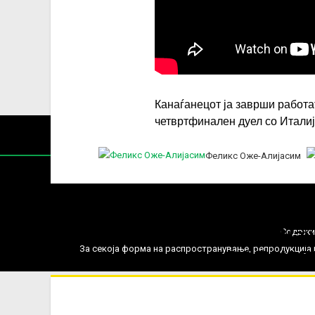
Канаѓанецот ја заврши работат
четвртфинален дуел со Итали
Феликс Оже-Алијасим
Нај
Содржин
За секоја форма на распространување, репродукција и
РОЛАН Г