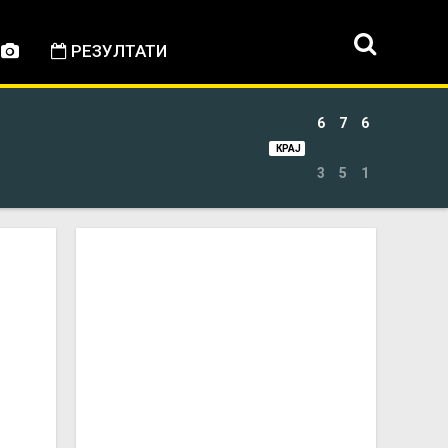
РЕЗУЛТАТИ
6
7
6
КРАЈ
3
5
1