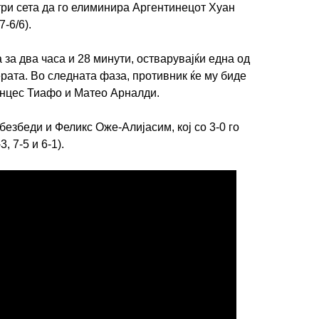
три сета да го елиминира Аргентинецот Хуан
7-6/6).
 за два часа и 28 минути, остварувајќи една од
ерата. Во следната фаза, противник ќе му биде
анцес Тиафо и Матео Арналди.
езбеди и Феликс Оже-Алијасим, кој со 3-0 го
 7-5 и 6-1).