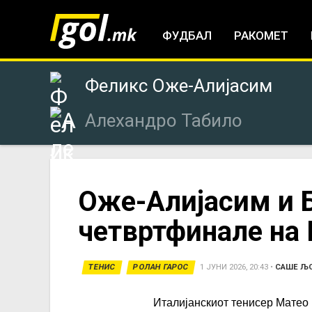
ФУДБАЛ
РАКОМЕТ
Феликс Оже-Алијасим
Алехандро Табило
You
Оже-Алијасим и 
четвртфинале на 
are
here
ТЕНИС
РОЛАН ГАРОС
1 ЈУНИ 2026, 20:43
•
САШЕ Љ
Италијанскиот тенисер Матео