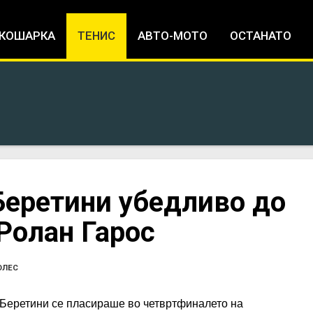
Jump to navigation
КОШАРКА
ТЕНИС
АВТО-МОТО
ОСТАНАТО
Беретини убедливо до
Ролан Гарос
ОЛЕС
 Беретини се пласираше во четвртфиналето на