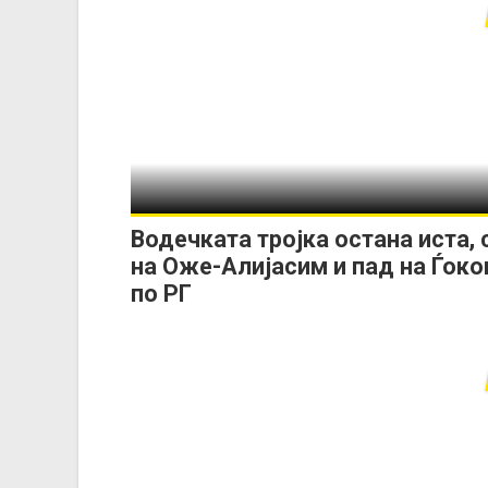
Водечката тројка остана иста, 
на Оже-Алијасим и пад на Ѓоко
по РГ