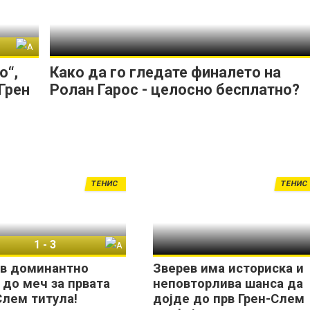
Александар Зверев
о“,
Како да го гледате финалето на
Грен
Ролан Гарос - целосно бесплатно?
ТЕНИС
ТЕНИС
1
-
3
Јакуб Меншик
Александар Зверев
в доминантно
Зверев има историска и
 до меч за првата
неповторлива шанса да
Слем титула!
дојде до прв Грен-Слем