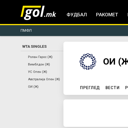
ФУДБАЛ
РАКОМЕТ
ПМФЛ
WTA SINGLES
You
Ролан Гарос (Ж)
ОИ (
Вимблдон (Ж)
are
УС Опен (Ж)
Австралија Опен (Ж)
here
P
ОИ (Ж)
ПРЕГЛЕД
ВЕСТИ
Р
r
i
m