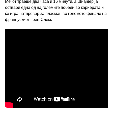
Мечот траеше два часа и 16 минути, а Шнајдер ја
оствари една од најголемите победи во кариерата и
ќе игра натпревар за пласман во големото финале на
францускиот Грен-Слем.