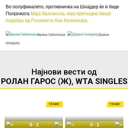
Во полуфиналето, противничка на Шнајдер ќе ѝ биде
Полјачката
Маја Хвалинска, која претходно беше
подобра од Русинката Ана Калинскаја.
Арина Сабаленка
Дијана
Шнајдер
Најнови вести од
РОЛАН ГАРОС (Ж), WTA SINGLES
ТЕНИС
ТЕНИС
0
-
2
0
-
2
Маја Хвалинска
Мира Андреева
Маја Хвалинска
Мира Андреева