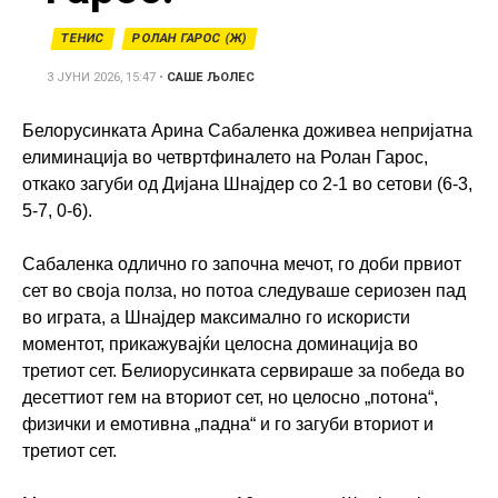
ТЕНИС
РОЛАН ГАРОС (Ж)
3 ЈУНИ 2026, 15:47
•
САШЕ ЉОЛЕС
Белорусинката Арина Сабаленка доживеа непријатна
елиминација во четвртфиналето на Ролан Гарос,
откако загуби од Дијана Шнајдер со 2-1 во сетови (6-3,
5-7, 0-6).
Сабаленка одлично го започна мечот, го доби првиот
сет во своја полза, но потоа следуваше сериозен пад
во играта, а Шнајдер максимално го искористи
моментот, прикажувајќи целосна доминација во
третиот сет. Белиорусинката сервираше за победа во
десеттиот гем на вториот сет, но целосно „потона“,
физички и емотивна „падна“ и го загуби вториот и
третиот сет.