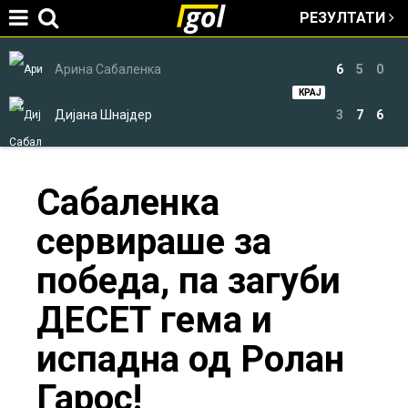
РЕЗУЛТАТИ
Jump to navigation
Арина Сабаленка
6
5
0
КРАЈ
Дијана Шнајдер
3
7
6
You
Сабаленка
сервираше за
are
победа, па загуби
here
ДЕСЕТ гема и
испадна од Ролан
Гарос!