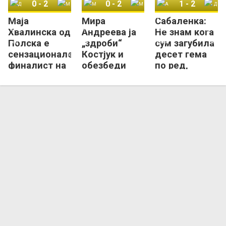
0
-
2
0
-
2
1
-
2
Маја
Мира
Сабаленка:
Дијана Шнајдер
Маја Хвалинска
Марта Костјук
Мира Андреева
Арина Сабаленка
Дијана Шнајдер
Хвалинска од
Андреева ја
Не знам кога
Полска е
„здроби“
сум загубила
сензационален
Костјук и
десет гема
финалист на
обезбеди
по ред,
Ролан Гарос!
прво Грен-
сакам да се
Слем
повлечам од
финале!
тенисот!