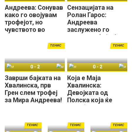
Андреева: Сонував
Сензацијата на
како го овојувам
Ролан Гарос:
трофејот, но
Андреева
чувството во
заслужено го
реалноста е
освои трофејот!
поинакво!
ТЕНИС
ТЕНИС
0
-
2
0
-
2
Маја Хвалинска
Мира Андреева
Маја Хвалинска
Мира Андреева
Заврши бајката на
Која е Маја
Хвалинска, прв
Хвалинска:
Грен слем трофеј
Девојката од
за Мира Андреева!
Полска која ќе
игра финале на РГ
го живее сонот!
ТЕНИС
ТЕНИС
ТЕНИС