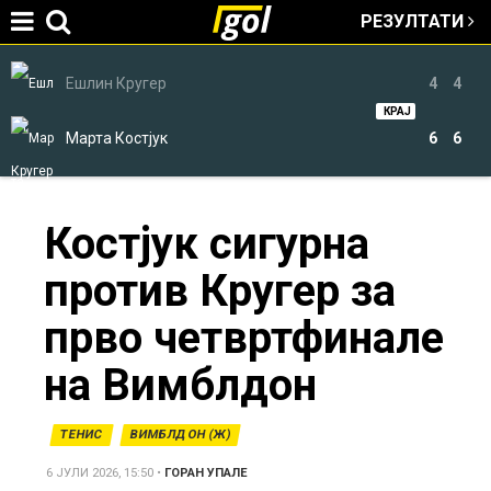
РЕЗУЛТАТИ
Jump to navigation
Ешлин Кругер
4
4
КРАЈ
Марта Костјук
6
6
You
Костјук сигурна
против Кругер за
are
прво четвртфинале
here
на Вимблдон
ТЕНИС
ВИМБЛДОН (Ж)
6 ЈУЛИ 2026, 15:50
•
ГОРАН УПАЛЕ