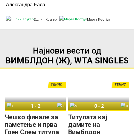
Александра Еалa.
Ешлин Кругер
Марта Костјук
Најнови вести од
ВИМБЛДОН (Ж), WTA SINGLES
ТЕНИС
ТЕНИС
1
-
2
0
-
2
Каролина Мухова
Линда Носкова
Марта Костјук
Линда Носкова
Чешко финале за
Титулата кај
паметење и прва
дамите на
Грен Слем титула
Вимблдон