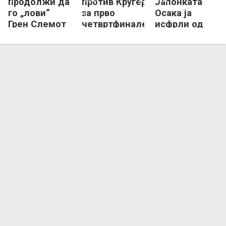
продолжи да
против Кругер
Јапонката
го „лови“
за прво
Осака ја
Грен Слемот
четвртфинале
исфрли од
кој ѝ
на Вимблдон
Вимблдон!
недостасува