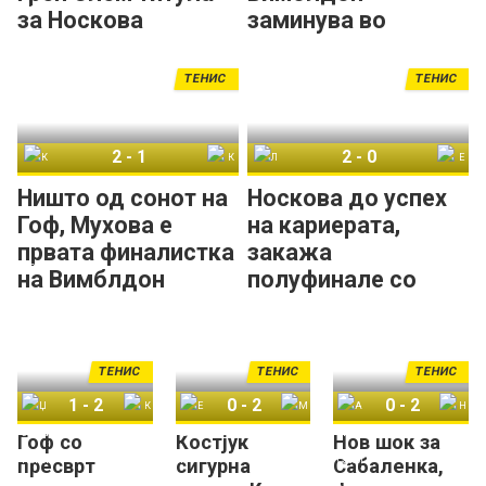
за Носкова
заминува во
рацете на
тенисерка од
ТЕНИС
ТЕНИС
Чешка!
2
-
1
2
-
0
Каролина Мухова
Коко Гоф
Линда Носкова
Елис Мертенс
Ништо од сонот на
Носкова до успех
Гоф, Мухова е
на кариерата,
првата финалистка
закажа
на Вимблдон
полуфинале со
Костјук на
Вимблдон
ТЕНИС
ТЕНИС
ТЕНИС
1
-
2
0
-
2
0
-
2
Гоф со
Костјук
Нов шок за
Џесика Пегула
Коко Гоф
Ешлин Кругер
Марта Костјук
Арина Сабаленка
Наоми Осака
пресврт
сигурна
Сабаленка,