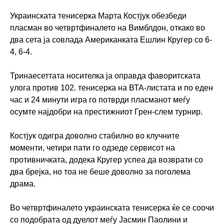
Украинската тенисерка
Марта Костјук
обезбеди
пласман во четвртфиналето на Вимблдон, откако во
два сета ја совлада Американката Ешлин Кругер со 6-
4, 6-4.
Тринаесеттата носителка ја оправда фаворитската
улога против 102. тенисерка на ВТА-листата и по еден
час и 24 минути игра го потврди пласманот меѓу
осумте најдобри на престижниот Грен-слем турнир.
Костјук одигра доволно стабилно во клучните
моменти, четири пати го одзеде сервисот на
противничката, додека Кругер успеа да возврати со
два брејка, но тоа не беше доволно за поголема
драма.
Во четвртфиналето украинската тенисерка ќе се соочи
со подобрата од дуелот меѓу Јасмин Паолини и