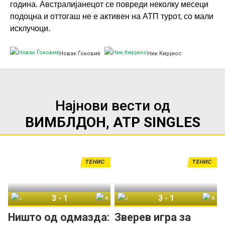
година. Австралијанецот се повреди неколку месеци
подоцна и оттогаш не е активен на АТП турот, со мали
исклучоци.
Новак Ѓоковиќ
Ник Кирјиос
Најнови вести од
ВИМБЛДОН, ATP SINGLES
ТЕНИС
ТЕНИС
3
-
1
3
-
1
Јаник Синер
Александар Зверев
Јаник Синер
Александар Зверев
Ништо од одмазда:
Зверев игра за