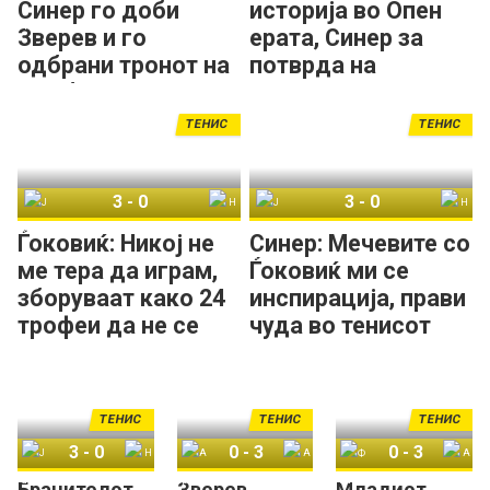
Синер го доби
историја во Опен
Зверев и го
ерата, Синер за
одбрани тронот на
потврда на
Вимблдон!
доминацијата на
Вимблдон!
ТЕНИС
ТЕНИС
3
-
0
3
-
0
Јаник Синер
Новак Ѓоковиќ
Јаник Синер
Новак Ѓоковиќ
Ѓоковиќ: Никој не
Синер: Мечевите со
ме тера да играм,
Ѓоковиќ ми се
зборуваат како 24
инспирација, прави
трофеи да не се
чуда во тенисот
доволни!
ТЕНИС
ТЕНИС
ТЕНИС
3
-
0
0
-
3
0
-
3
Бранителот
Зверев
Младиот
Јаник Синер
Новак Ѓоковиќ
Артур Фери
Александар Зверев
Флавио Коболи
Артур Фери