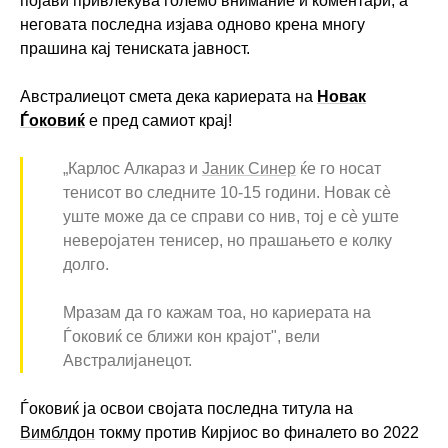
појави привлекува големо внимание и коментари, а
неговата последна изјава одново крена многу
прашина кај тениската јавност.
Австралиецот смета дека кариерата на
Новак
Ѓоковиќ
е пред самиот крај!
„Карлос Алкараз и
Јаник Синер
ќе го носат
тенисот во следните 10-15 години. Новак сè
уште може да се справи со нив, тој е сè уште
неверојатен тенисер, но прашањето е колку
долго.
Мразам да го кажам тоа, но кариерата на
Ѓоковиќ се ближи кон крајот", вели
Австралијанецот.
Ѓоковиќ ја освои својата последна титула на
Вимблдон
токму против Кирјиос во финалето во 2022