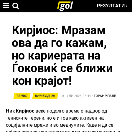
РЕЗУЛТАТИ
Jump to navigation
You
Кирјиос: Мразам
ова да го кажам,
are
но кариерата на
here
Ѓоковиќ се ближи
кон крајот!
ТЕНИС
ВИМБЛДОН
10 ЈУЛИ 2025, 16:44
•
ГОРАН УПАЛЕ
Ник Кирјиос
веќе подолго време е надвор од
тениските терени, но е и тоа како активен на
социјалните мрежи и во медиумите. Каде и да се