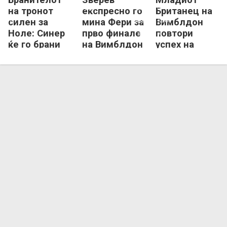
на тронот
експресно го
Британец на
силен за
мина Фери за
Вимблдон
Ноле: Синер
прво финале
повтори
ќе го брани
на Вимблдон
успех на
трофејот во
Иванишевиќ
Лондон
од 2001
година