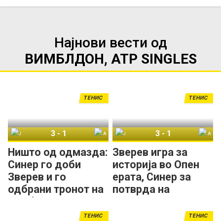
Најнови вести од
ВИМБЛДОН, ATP SINGLES
ТЕНИС
ТЕНИС
3
-
1
3
-
1
Јаник Синер
Александар Зверев
Јаник Синер
Александар Зверев
Ништо од одмазда:
Зверев игра за
Синер го доби
историја во Опен
Зверев и го
ерата, Синер за
одбрани тронот на
потврда на
Вимблдон!
доминацијата на
Вимблдон!
ТЕНИС
ТЕНИС