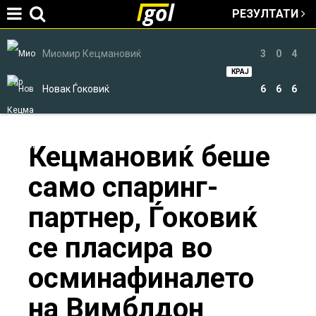
РЕЗУЛТАТИ
Jump to navigation
Миомир Кецмановиќ
3
0
4
КРАЈ
Новак Ѓоковиќ
6
6
6
You
Кецмановиќ беше
само спаринг-
are
партнер, Ѓоковиќ
here
се пласира во
осминафиналето
на Вимблдон