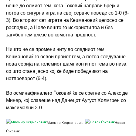
беше до осмиот гем, кога Ѓоковиќ направи брејк и
потоа со сигурна игра на свој сервис поведе со 1-0 (6-
3). Во вториот сет играта на Кецмановиќ целосно се
распадна, а Ноле вешто го искористи тоа и без
загубен гем влезе во комотна предност.
Ништо не се промени ниту во следниот гем.
Кецмановиќ го освои првиот гем, а потоа следуваше
нова серија на големиот шампион и пет гема во низа,
со што стана јасно кој ќе биде победникот на
натпреварот (6-4).
Во осминафиналето Ѓоковиќ ќе се сретне со Алекс де
Минер, кој славеше над Данецот Аугуст Холмгрен со
максимални 3-0.
Миомир Кецмановиќ
Новак
Ѓоковиќ