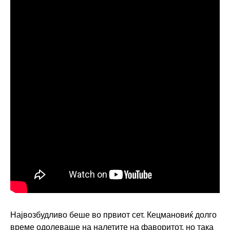
Највозбудливо беше во првиот сет. Кецмановиќ долго
време одолеваше на налетите на фаворитот, но така