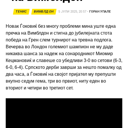
ТЕНИС
ВИМБЛДОН
5 ЈУЛИ 2025, 20:57
•
ГОРАН УПАЛЕ
Новак Ѓоковиќ без многу проблеми мина уште една
пречка на Вимблдон и стигна до јубилејната стота
победа на Грен слем турнирот на тревна подлога.
Вечерва во Лондон големиот шампион не му даде
никаква шанса за надеж на сонародникот Миомир
Кецмановиќ и славеше со убедливи 3-0 во сетови (6-3,
6-0, 6-4). Српското дерби заврши за нешто помалку од
два часа, а Ѓоковиќ на својот пријател му препушти
вкупно седум гема, три во првиот, ниту еден во
вториот и четири во третиот сет.