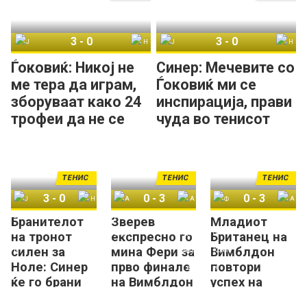
3
-
0
3
-
0
Јаник Синер
Новак Ѓоковиќ
Јаник Синер
Новак Ѓоковиќ
Ѓоковиќ: Никој не
Синер: Мечевите со
ме тера да играм,
Ѓоковиќ ми се
зборуваат како 24
инспирација, прави
трофеи да не се
чуда во тенисот
доволни!
ТЕНИС
ТЕНИС
ТЕНИС
3
-
0
0
-
3
0
-
3
Бранителот
Зверев
Младиот
Јаник Синер
Новак Ѓоковиќ
Артур Фери
Александар Зверев
Флавио Коболи
Артур Фери
на тронот
експресно го
Британец на
силен за
мина Фери за
Вимблдон
Ноле: Синер
прво финале
повтори
ќе го брани
на Вимблдон
успех на
трофејот во
Иванишевиќ