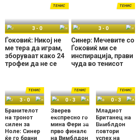
Вимблдон!
ТЕНИС
ТЕНИС
3
-
0
3
-
0
Јаник Синер
Новак Ѓоковиќ
Јаник Синер
Новак Ѓоковиќ
Ѓоковиќ: Никој не
Синер: Мечевите со
ме тера да играм,
Ѓоковиќ ми се
зборуваат како 24
инспирација, прави
трофеи да не се
чуда во тенисот
доволни!
ТЕНИС
ТЕНИС
ТЕНИС
3
-
0
0
-
3
0
-
3
Бранителот
Зверев
Младиот
Јаник Синер
Новак Ѓоковиќ
Артур Фери
Александар Зверев
Флавио Коболи
Артур Фери
на тронот
експресно го
Британец на
силен за
мина Фери за
Вимблдон
Ноле: Синер
прво финале
повтори
ќе го брани
на Вимблдон
успех на