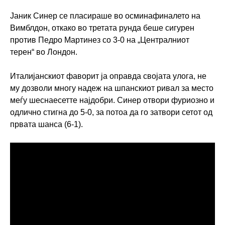
Јаник Синер се пласираше во осминафиналето на
Вимблдон, откако во третата рунда беше сигурен
против Педро Мартинез со 3-0 на „Централниот
терен“ во Лондон.
Италијанскиот фаворит ја оправда својата улога, не
му дозволи многу надеж на шпанскиот ривал за место
меѓу шеснаесетте најдобри. Синер отвори фуриозно и
одлично стигна до 5-0, за потоа да го затвори сетот од
првата шанса (6-1).