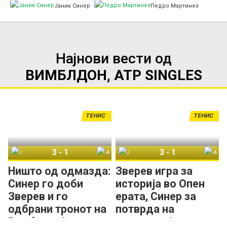
Јаник Синер
Педро Мартинез
Најнови вести од
ВИМБЛДОН, ATP SINGLES
ТЕНИС
ТЕНИС
3
-
1
3
-
1
Јаник Синер
Александар Зверев
Јаник Синер
Александар Зверев
Ништо од одмазда:
Зверев игра за
Синер го доби
историја во Опен
Зверев и го
ерата, Синер за
одбрани тронот на
потврда на
Вимблдон!
доминацијата на