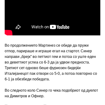
Во продолжението Мартинез се обиде да пружи
отпор, парираше и играше егал на стартот. Синер
направи „брејк“ во петтиот гем и потоа со уште еден
во деветтиот успеа со 6-3 да ја удвои предноста.
Третиот сет одново беше фуриозен бидејќи
Италијанецот пак отвори со 5-0, а потоа повторно со
6-1 ја обезбеди победата.
Во следното коло Синер го чека подобриот од дуелот
на Димитров и Офнер.