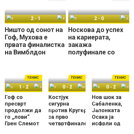
Чешка!
2
-
1
2
-
0
Каролина Мухова
Коко Гоф
Линда Носкова
Елис Мертенс
Ништо од сонот на
Носкова до успех
Гоф, Мухова е
на кариерата,
првата финалистка
закажа
на Вимблдон
полуфинале со
Костјук на
Вимблдон
ТЕНИС
ТЕНИС
ТЕНИС
1
-
2
0
-
2
0
-
2
Гоф со
Костјук
Нов шок за
Џесика Пегула
Коко Гоф
Ешлин Кругер
Марта Костјук
Арина Сабаленка
Наоми Осака
пресврт
сигурна
Сабаленка,
продолжи да
против Кругер
Јапонката
го „лови“
за прво
Осака ја
Грен Слемот
четвртфинале
исфрли од
кој ѝ
на Вимблдон
Вимблдон!