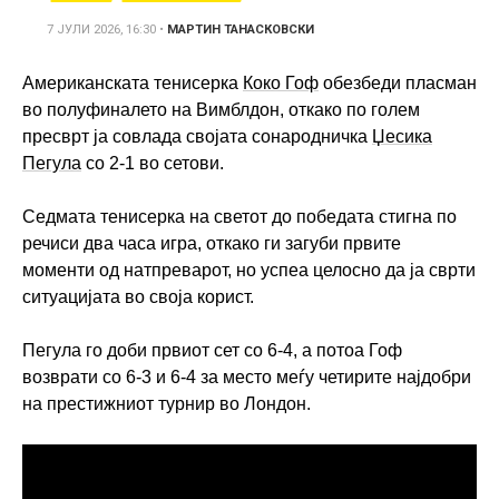
7 ЈУЛИ 2026, 16:30
•
МАРТИН ТАНАСКОВСКИ
Американската тенисерка
Коко Гоф
обезбеди пласман
во полуфиналето на Вимблдон, откако по голем
пресврт ја совлада својата сонародничка
Џесика
Пегула
со 2-1 во сетови.
Седмата тенисерка на светот до победата стигна по
речиси два часа игра, откако ги загуби првите
моменти од натпреварот, но успеа целосно да ја сврти
ситуацијата во своја корист.
Пегула го доби првиот сет со 6-4, а потоа Гоф
возврати со 6-3 и 6-4 за место меѓу четирите најдобри
на престижниот турнир во Лондон.