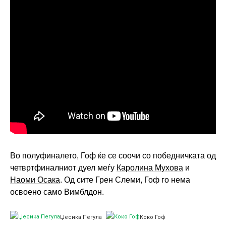
Во полуфиналето, Гоф ќе се соочи со победничката од
четвртфиналниот дуел меѓу
Каролина Мухова
и
Наоми Осака
. Од сите Грен Слеми, Гоф го нема
освоено само Вимблдон.
Џесика Пегула
Коко Гоф