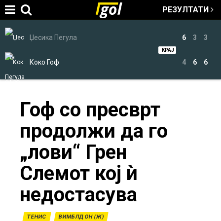
РЕЗУЛТАТИ
Jump to navigation
Џесика Пегула
6
3
3
КРАЈ
Коко Гоф
4
6
6
You
Гоф со пресврт
продолжи да го
are
„лови“ Грен
here
Слемот кој ѝ
недостасува
ТЕНИС
ВИМБЛДОН (Ж)