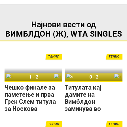
Најнови вести од
ВИМБЛДОН (Ж), WTA SINGLES
ТЕНИС
ТЕНИС
1
-
2
0
-
2
Каролина Мухова
Линда Носкова
Марта Костјук
Линда Носкова
Чешко финале за
Титулата кај
паметење и прва
дамите на
Грен Слем титула
Вимблдон
за Носкова
заминува во
рацете на
тенисерка од
ТЕНИС
ТЕНИС