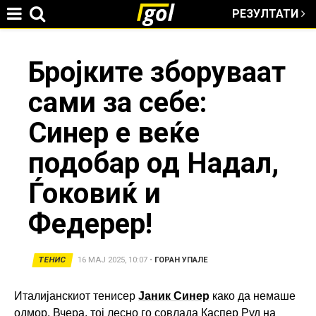
РЕЗУЛТАТИ
Jump to navigation
You
Бројките зборуваат
сами за себе:
are
Синер е веќе
here
подобар од Надал,
Ѓоковиќ и
Федерер!
ТЕНИС
16 МАЈ 2025, 10:07
•
ГОРАН УПАЛЕ
Италијанскиот тенисер
Јаник Синер
како да немаше
одмор. Вчера, тој лесно го совлада
Каспер Руд
на