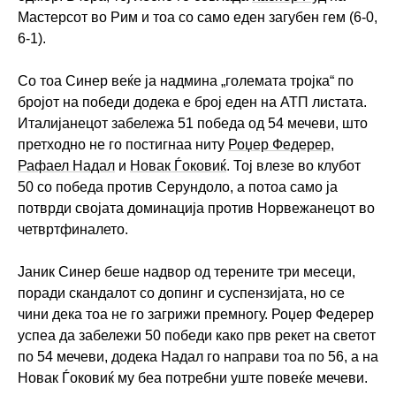
Мастерсот во Рим и тоа со само еден загубен гем (6-0,
6-1).
Со тоа Синер веќе ја надмина „големата тројка“ по
бројот на победи додека е број еден на АТП листата.
Италијанецот забележа 51 победа од 54 мечеви, што
претходно не го постигнаа ниту
Роџер Федерер
,
Рафаел Надал
и
Новак Ѓоковиќ
. Тој влезе во клубот
50 со победа против Серундоло, а потоа само ја
потврди својата доминација против Норвежанецот во
четвртфиналето.
Јаник Синер беше надвор од терените три месеци,
поради скандалот со допинг и суспензијата, но се
чини дека тоа не го загрижи премногу. Роџер Федерер
успеа да забележи 50 победи како прв рекет на светот
по 54 мечеви, додека Надал го направи тоа по 56, а на
Новак Ѓоковиќ му беа потребни уште повеќе мечеви.