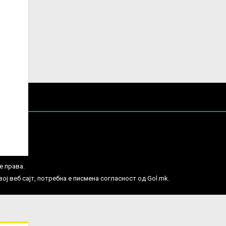
е права.
ј веб сајт, потребна е писмена согласност од Gol.mk.