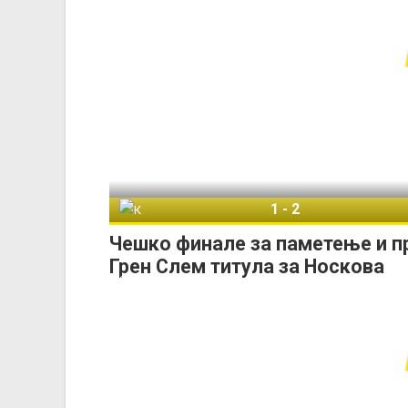
1
-
2
Каролина Мухова
Чешко финале за паметење и п
Грен Слем титула за Носкова