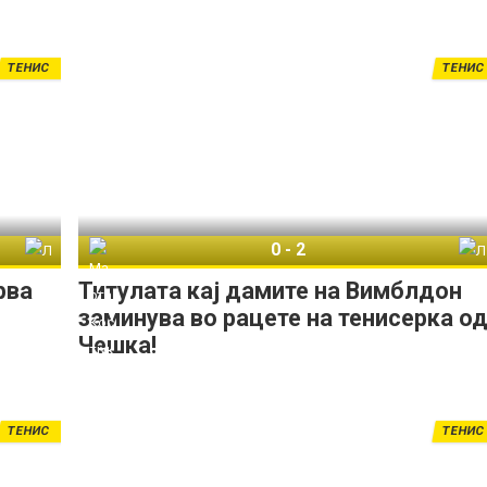
ТЕНИС
ТЕНИС
0
-
2
Линда Носкова
Марта Костјук
Линда Носкова
рва
Титулата кај дамите на Вимблдон
заминува во рацете на тенисерка о
Чешка!
ТЕНИС
ТЕНИС