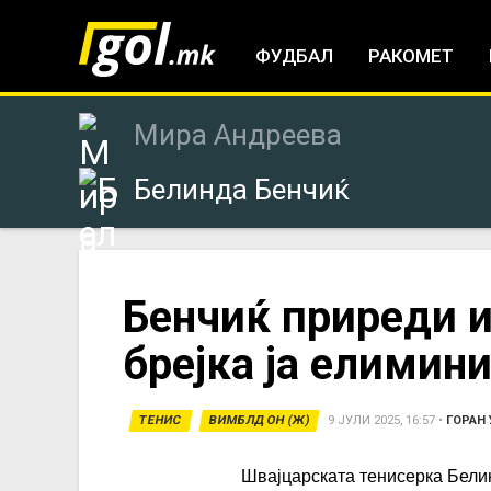
ФУДБАЛ
РАКОМЕТ
Мира Андреева
Белинда Бенчиќ
You
Бенчиќ приреди 
брејка ја елимин
are
here
ТЕНИС
ВИМБЛДОН (Ж)
9 ЈУЛИ 2025, 16:57
•
ГОРАН
Швајцарската тенисерка Бели