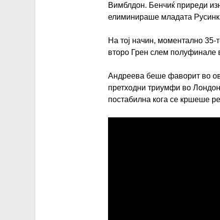
Вимблдон. Бенчиќ приреди из
елиминираше младата Русинка 
На тој начин, моментално 35-
второ Грен слем полуфинале 
Андреева беше фаворит во ово
претходни триумфи во Лондон 
постабилна кога се кршеше рез