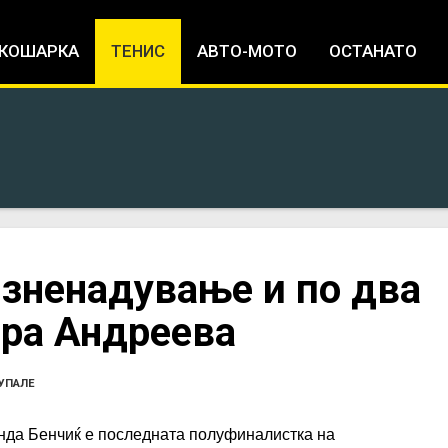
Jump to navigation
КОШАРКА
ТЕНИС
АВТО-МОТО
ОСТАНАТО
изненадување и по два
ира Андреева
 УПАЛЕ
нда Бенчиќ е последната полуфиналистка на