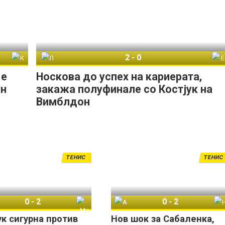
2
-
0
о Гоф
Линда Носкова
Елис Мертенс
 е
Носкова до успех на кариерата,
он
закажа полуфинале со Костјук на
Вимблдон
ТЕНИС
ТЕНИС
0
-
2
0
-
2
Ешлин Кругер
Марта Костјук
Арина Сабаленка
Наоми Осака
ук сигурна против
Нов шок за Сабаленка,