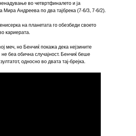
ненадување во четвртфиналето и ја
Мира Андреева по два тајбрека (7-6/3, 7-6/2).
тенисерка на планетата го обезбеди своето
во кариерата.
ј меч, но Бенчиќ покажа дека нејзините
не беа обична случајност. Бенчиќ беше
ултатот, односно во двата тај-брејка.