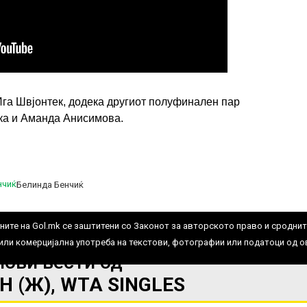
Ига Швјонтек, додека другиот полуфинален пар
ка и Аманда Анисимова.
ИМПРЕСУМ
МАРКЕТИНГ
КОНТАКТ
RSS
© 2016-2026 Gol.mk
Белинда Бенчиќ
Сите права задржани
ите на Gol.mk се заштитени со Законот за авторското право и сроднит
ли комерцијална употреба на текстови, фотографии или податоци од ово
нови вести од
 (Ж), WTA SINGLES