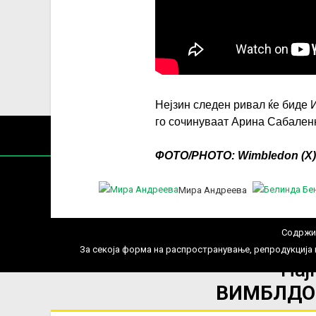
Нејзин следен ривал ќе биде 
го сочинуваат Арина Сабален
ФОТО/PHOTO: Wimbledon (Х)
Мира Андреева
Содржин
За секоја форма на распространување, репродукција и
Нај
ВИМБЛДОН