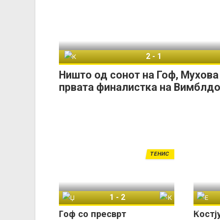
2
-
1
Каролина Мухова
Кок
Ништо од сонот на Гоф, Мухова
првата финалистка на Вимблд
ТЕНИС
1
-
2
Џесика Пегула
Коко Гоф
Гоф со пресврт
Костј