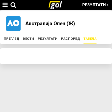
РЕЗУЛТАТИ
Jump to navigation
You
Австралија Опен (Ж)
are
ПРЕГЛЕД
ВЕСТИ
РЕЗУЛТАТИ
РАСПОРЕД
ТАБЕЛА
(ACTIVE 
P
here
r
i
m
a
r