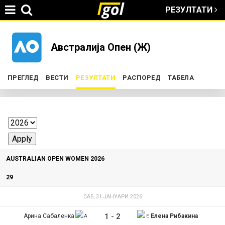
РЕЗУЛТАТИ
Jump to navigation
You
Австралија Опен (Ж)
are
ПРЕГЛЕД
ВЕСТИ
РЕЗУЛТАТИ
(ACTIVE TAB)
РАСПОРЕД
ТАБЕЛА
P
here
r
i
AUSTRALIAN OPEN WOMEN 2026
m
29
a
САБ, 31 ЈАНУАРИ 2026
r
1
-
2
Арина Сабаленка
Елена Рибакина