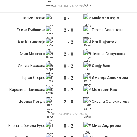
САБ, 24 ЈАНУАРИ 2026
0
-
1
Наоми Осака
Maddison Inglis
2
-
0
Елена Рибакина
Тереза Валентова
1
-
2
Ана Калинскаја
Ига Швјонтек
2
-
0
Елис Мертенс
Никола Бартункова
0
-
2
Линда Носкова
Синју Ванг
0
-
2
Пејтон Стернс
Аманда Анисимова
0
-
2
Каролина Плишкова
Медисон Кис
2
-
0
Џесика Пегула
Оксана Селехметева
ПЕТ, 23 ЈАНУАРИ 2026
0
-
2
Елена Габриела Русе
Мира Андреева