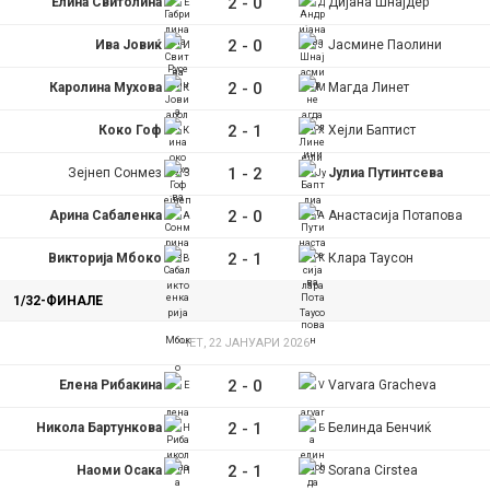
2
-
0
Елина Свитолина
Дијана Шнајдер
2
-
0
Ива Јовиќ
Јасмине Паолини
2
-
0
Каролина Мухова
Магда Линет
2
-
1
Коко Гоф
Хејли Баптист
1
-
2
Зејнеп Сонмез
Јулиа Путинтсева
2
-
0
Арина Сабаленка
Анастасија Потапова
2
-
1
Викторија Мбоко
Клара Таусон
1/32-ФИНАЛЕ
ЧЕТ, 22 ЈАНУАРИ 2026
2
-
0
Елена Рибакина
Varvara Gracheva
2
-
1
Никола Бартункова
Белинда Бенчиќ
2
-
1
Наоми Осака
Sorana Cirstea