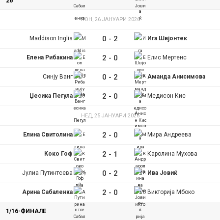
26
ПОН, 26 ЈАНУАРИ 2026
0
-
2
Maddison Inglis
Ига Швјонтек
2
-
0
Елена Рибакина
Елис Мертенс
0
-
2
Синју Ванг
Аманда Анисимова
2
-
0
Џесика Пегула
Медисон Кис
НЕД, 25 ЈАНУАРИ 2026
2
-
0
Елина Свитолина
Мира Андреева
2
-
1
Коко Гоф
Каролина Мухова
0
-
2
Јулиа Путинтсева
Ива Јовиќ
2
-
0
Арина Сабаленка
Викторија Мбоко
1/16-ФИНАЛЕ