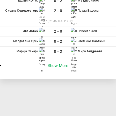
0
-
2
Ешлин Кругер
Медисон Кис
2
-
0
Оксана Селехметева
Паула Бадоса
СРЕ, 21 ЈАНУАРИ 2026
2
-
0
Ива Јовиќ
Присила Хон
0
-
2
Магдалена Фрех
Јасмине Паолини
0
-
2
Марија Сакари
Мира Андреева
Show More