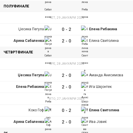
y
ПОЛУФИНАЛЕ
ЧЕТ, 29 ЈАНУАРИ 2026
t
0
-
2
Џесика Пегула
Елена Рибакина
a
2
-
0
Арина Сабаленка
Елина Свитолина
b
ЧЕТВРТФИНАЛЕ
s
СРЕ, 28 ЈАНУАРИ 2026
2
-
0
Џесика Пегула
Аманда Анисимова
2
-
0
Елена Рибакина
Ига Швјонтек
ВТО, 27 ЈАНУАРИ 2026
0
-
2
Коко Гоф
Елина Свитолина
2
-
0
Арина Сабаленка
Ива Јовиќ