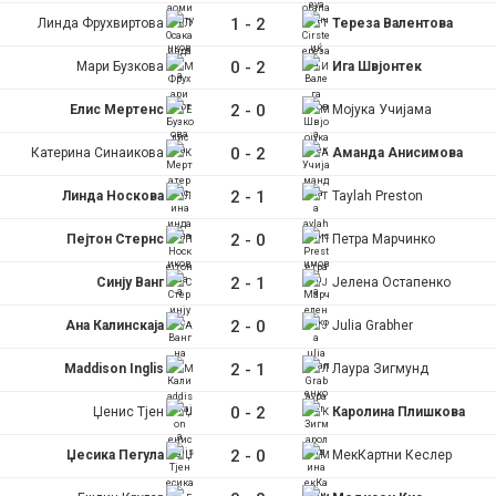
1
-
2
Линда Фрухвиртова
Тереза Валентова
0
-
2
Мари Бузкова
Ига Швјонтек
2
-
0
Елис Мертенс
Мојука Учијама
0
-
2
Катерина Синаикова
Аманда Анисимова
2
-
1
Линда Носкова
Taylah Preston
2
-
0
Пејтон Стернс
Петра Марчинко
2
-
1
Синју Ванг
Јелена Остапенко
2
-
0
Ана Калинскаја
Julia Grabher
2
-
1
Maddison Inglis
Лаура Зигмунд
0
-
2
Џенис Тјен
Каролина Плишкова
2
-
0
Џесика Пегула
МекКартни Кеслер