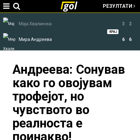
РЕЗУЛТАТИ
Jump to navigation
Маја Хвалинска
3
2
КРАЈ
Мира Андреева
6
6
You
Андреева: Сонував
како го овојувам
are
трофејот, но
here
чувството во
реалноста е
поинакво!