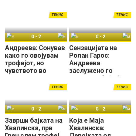
ТЕНИС
ТЕНИС
0
-
2
0
-
2
Маја Хвалинска
Мира Андреева
Маја Хвалинска
Мира Андреева
Андреева: Сонував
Сензацијата на
како го овојувам
Ролан Гарос:
трофејот, но
Андреева
чувството во
заслужено го
реалноста е
освои трофејот!
поинакво!
ТЕНИС
ТЕНИС
0
-
2
0
-
2
Маја Хвалинска
Мира Андреева
Маја Хвалинска
Мира Андреева
Заврши бајката на
Која е Маја
Хвалинска, прв
Хвалинска:
Грен слем трофеј
Девојката од