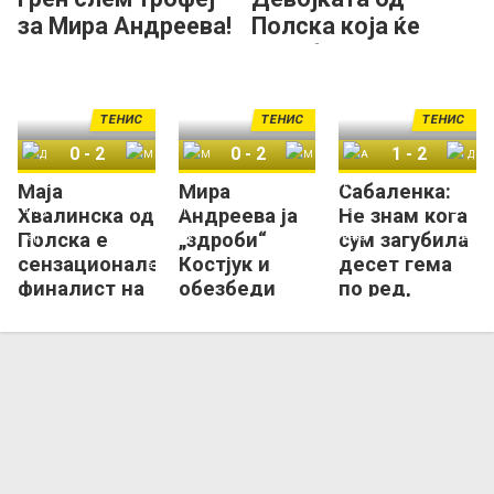
за Мира Андреева!
Полска која ќе
игра финале на РГ
го живее сонот!
ТЕНИС
ТЕНИС
ТЕНИС
0
-
2
0
-
2
1
-
2
Маја
Мира
Сабаленка:
Дијана Шнајдер
Маја Хвалинска
Марта Костјук
Мира Андреева
Арина Сабаленка
Дијана Шнајдер
Хвалинска од
Андреева ја
Не знам кога
Полска е
„здроби“
сум загубила
сензационален
Костјук и
десет гема
финалист на
обезбеди
по ред,
Ролан Гарос!
прво Грен-
сакам да се
Слем
повлечам од
финале!
тенисот!