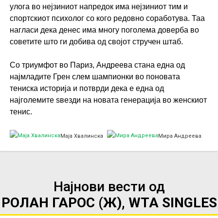
улога во нејзиниот напредок има нејзиниот тим и
спортскиот психолог со кого редовно соработува. Таа
нагласи дека денес има многу поголема доверба во
советите што ги добива од својот стручен штаб.
Со триумфот во Париз, Андреева стана една од
најмладите Грен слем шампионки во поновата
тениска историја и потврди дека е една од
најголемите ѕвезди на новата генерација во женскиот
тенис.
Маја Хвалинска
Мира Андреева
Најнови вести од
РОЛАН ГАРОС (Ж), WTA SINGLES