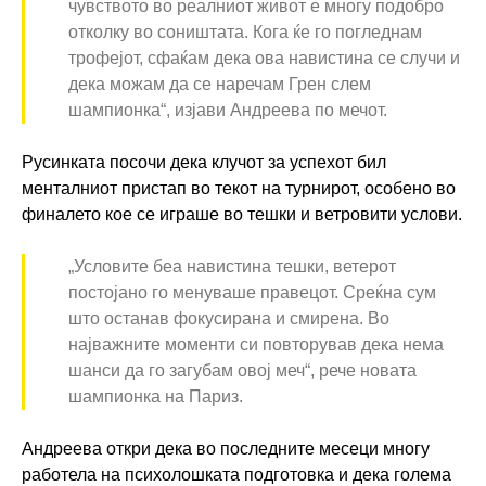
чувството во реалниот живот е многу подобро
отколку во соништата. Кога ќе го погледнам
трофејот, сфаќам дека ова навистина се случи и
дека можам да се наречам Грен слем
шампионка“, изјави Андреева по мечот.
Русинката посочи дека клучот за успехот бил
менталниот пристап во текот на турнирот, особено во
финалето кое се играше во тешки и ветровити услови.
„Условите беа навистина тешки, ветерот
постојано го менуваше правецот. Среќна сум
што останав фокусирана и смирена. Во
најважните моменти си повторував дека нема
шанси да го загубам овој меч“, рече новата
шампионка на Париз.
Андреева откри дека во последните месеци многу
работела на психолошката подготовка и дека голема