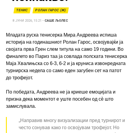
ТЕНИС
РОЛАН ГАРОС (Ж)
8 ЈУНИ 2026, 15:21
•
САШЕ ЉОЛЕС
Младата руска тенисерка
Мира Андреева
испиша
историја на годинашниот Ролан Гарос, освојувајќи ја
својата прва Грен слем титула на само 19 години. Во
финалето во Париз таа ја совлада полската тенисерка
Маја Хвалињска со 6-3, 6-2 и ја круниса извонредната
турнирска недела со само еден загубен сет на патот
до трофејот.
По победата, Андреева не ја криеше емоцијата и
призна дека моментот е уште посебен од сè што
замислувала.
„Направив многу визуализации пред турнирот и
често сонував како го освојувам трофејот. Но