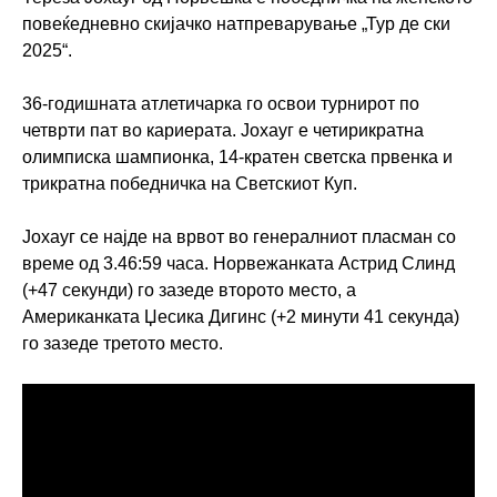
повеќедневно скијачко натпреварување „Тур де ски
2025“.
36-годишната атлетичарка го освои турнирот по
четврти пат во кариерата. Јохауг е четирикратна
олимписка шампионка, 14-кратен светска првенка и
трикратна победничка на Светскиот Куп.
Јохауг се најде на врвот во генералниот пласман со
време од 3.46:59 часа. Норвежанката Астрид Слинд
(+47 секунди) го зазеде второто место, а
Американката Џесика Дигинс (+2 минути 41 секунда)
го зазеде третото место.