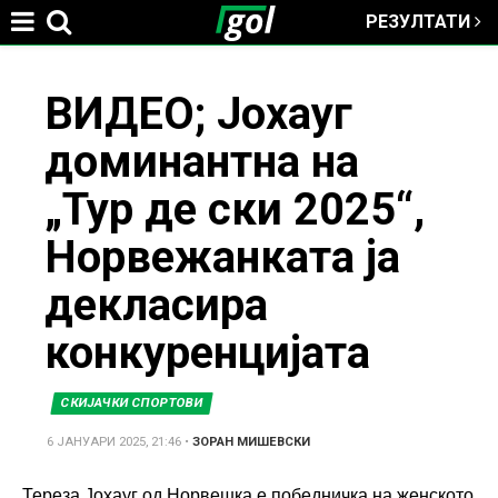
РЕЗУЛТАТИ
Jump to navigation
You
ВИДЕО; Јохауг
доминантна на
are
„Тур де ски 2025“,
here
Норвежанката ја
декласира
конкуренцијата
СКИЈАЧКИ СПОРТОВИ
6 ЈАНУАРИ 2025, 21:46
•
ЗОРАН МИШЕВСКИ
Тереза ​​Јохауг од Норвешка е победничка на женското