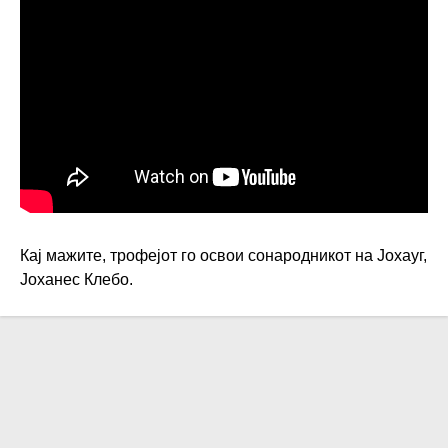
Кај мажите, трофејот го освои сонародникот на Јохауг,
Јоханес Клебо.