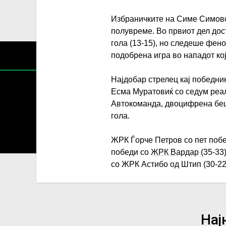
Избраничките на Симе Симовс
полувреме. Во првиот дел дос
гола (13-15), но следеше фен
подобрена игра во нападот кој
Најдобар стрелец кај победни
Есма Муратовиќ со седум реа
Автокоманда, двоцифрена беш
гола.
Содржин
За секоја форма на распространување, репродукција и
ЖРК Ѓорче Петров со пет побе
победи со
ЖРК Вардар
(35-33
со ЖРК Астибо од Штип (30-22
Нај