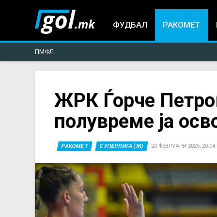
ФУДБАЛ
РАКОМЕТ
ПМФЛ
You
ЖРК Ѓорче Петро
полувреме ја ос
are
here
РАКОМЕТ
СУПЕРЛИГА (Ж)
20 ФЕВРУАРИ 2025, 20:04