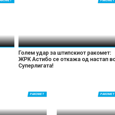
АКОМЕТ
РАКОМЕТ
Голем удар за штипскиот ракомет:
ЖРК Астибо се откажа од настап в
Суперлигата!
РАКОМЕТ
РАКОМЕТ