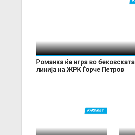
Р
Романка ќе игра во бековската
линија на ЖРК Ѓорче Петров
РАКОМЕТ