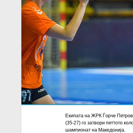
Екипата на ЖРК Ѓорче Петров
(35-27) го затвори петтото ко
шампионат на
Македонија
.