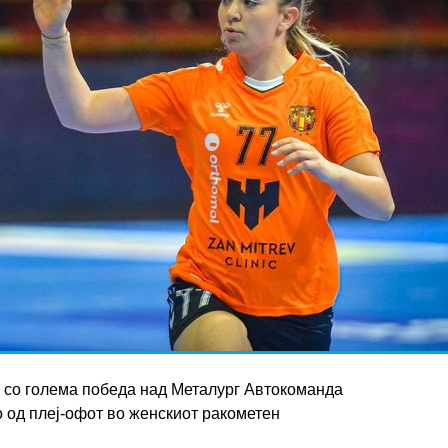
 со голема победа над Металург Автокоманда
ло од плеј-офот во женскиот ракометен