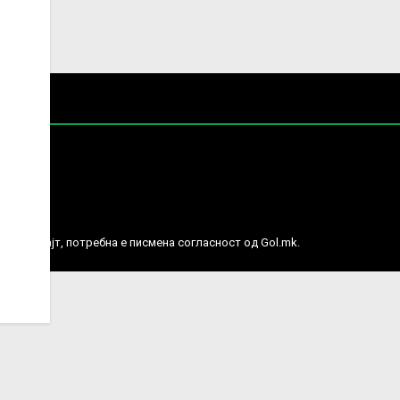
е права.
ј веб сајт, потребна е писмена согласност од Gol.mk.