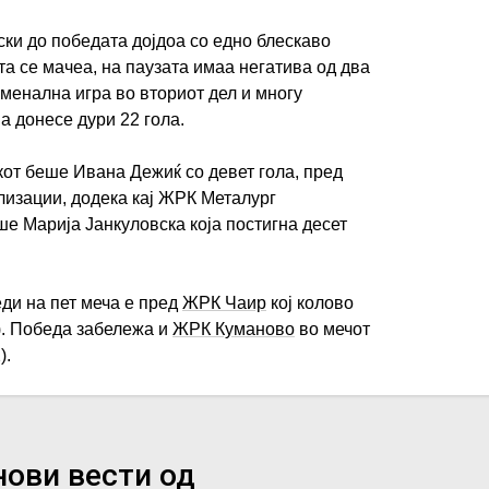
ки до победата дојдоа со едно блескаво
та се мачеа, на паузата имаа негатива од два
оменална игра во вториот дел и многу
ИМПРЕСУМ
МАРКЕТИНГ
КОНТАКТ
RSS
а донесе дури 22 гола.
кот беше Ивана Дежиќ со девет гола, пред
© 2016-2026 Gol.mk
лизации, додека кај ЖРК Металург
Сите права задржани
е Марија Јанкуловска која постигна десет
ите на Gol.mk се заштитени со Законот за авторското право и сроднит
ли комерцијална употреба на текстови, фотографии или податоци од ово
ди на пет меча е пред
ЖРК Чаир
кој колово
). Победа забележа и
ЖРК Куманово
во мечот
).
нови вести од