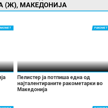
А (Ж), МАКЕДОНИЈА
АКОМЕТ
РАКОМЕТ
ија
Пелистер ја потпиша една од
најталентираните ракометарки во
Македонија