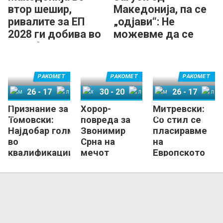
втор шешир,
Македонија, па се
ривалите за ЕП
„одјави“: Не
2028 ги добива во
можевме да се
Лисабон
носиме со нив!
РАКОМЕТ
РАКОМЕТ
РАКОМЕТ
26
-
17
30
-
20
26
-
17
Признание за
Хорор-
Митревски:
Македонија
Литванија
Хрватска
Луксембург
Македонија
Литванија
Томовски:
повреда за
Со стил се
Најдобар голман
Звонимир
пласиравме
во
Срна на
на
квалификациите!
мечот
Европското
против
првенство и
Луксембург
таму има што
да кажеме!