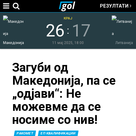
РЕЗУЛТАТИ
Jump to navigation
КРАЈ
26
17
:
Македонија
11 мај 2025, 18:00
Литванија
You
Загуби од
Македонија, па се
are
„одјави“: Не
here
можевме да се
носиме со нив!
РАКОМЕТ
ЕП КВАЛИФИКАЦИИ