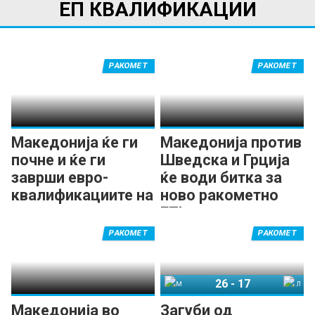
ЕП КВАЛИФИКАЦИИ
РАКОМЕТ
РАКОМЕТ
Македонија ќе ги
Македонија против
почне и ќе ги
Шведска и Грција
заврши евро-
ќе води битка за
квалификациите на
ново ракометно
домашен терен
ЕП!
РАКОМЕТ
РАКОМЕТ
26
-
17
Македонија
Литванија
Македонија во
Загуби од