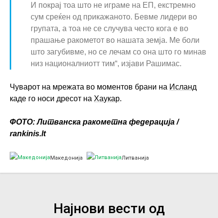
И покрај тоа што не играме на ЕП, екстремно
сум среќен од прикажаното. Бевме лидери во
групата, а тоа не се случува често кога е во
прашање ракометот во нашата земја. Ме боли
што загубивме, но се лечам со она што го минав
низ националниотт тим“, изјави Рашимас.
Чуварот на мрежата во моментов брани на
Исланд
каде го носи дресот на
Хаукар
.
ФОТО: Литванска ракометна федерација /
rankinis.lt
Македонија
Литванија
Најнови вести од