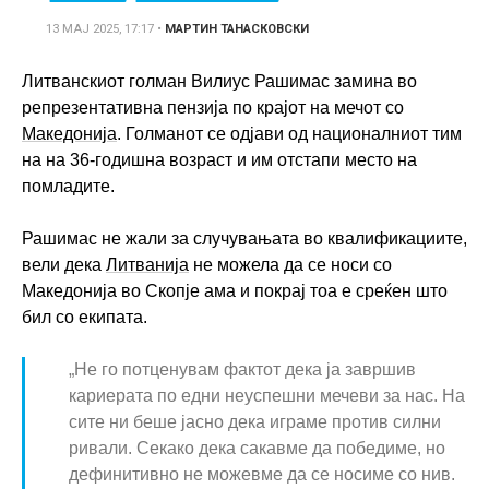
13 МАЈ 2025, 17:17
•
МАРТИН ТАНАСКОВСКИ
Литванскиот голман Вилиус Рашимас замина во
репрезентативна пензија по крајот на мечот со
Македонија
. Голманот се одјави од националниот тим
на на 36-годишна возраст и им отстапи место на
помладите.
Рашимас не жали за случувањата во квалификациите,
вели дека
Литванија
не можела да се носи со
Македонија во Скопје ама и покрај тоа е среќен што
бил со екипата.
„Не го потценувам фактот дека ја завршив
кариерата по едни неуспешни мечеви за нас. На
сите ни беше јасно дека играме против силни
ривали. Секако дека сакавме да победиме, но
дефинитивно не можевме да се носиме со нив.