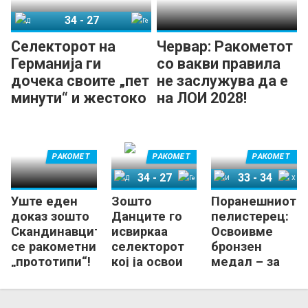
34
-
27
Данска
Германија
Селекторот на
Червар: Ракометот
Германија ги
со вакви правила
дочека своите „пет
не заслужува да е
минути“ и жестоко
на ЛОИ 2028!
удри по
критичарите!
РАКОМЕТ
РАКОМЕТ
РАКОМЕТ
34
-
27
33
-
34
Уште еден
Зошто
Поранешниот
Данска
Германија
Исланд
Хрватска
доказ зошто
Данците го
пелистерец:
Скандинавците
исвиркаа
Освоивме
се ракометни
селекторот
бронзен
„прототипи“!
кој ја освои
медал – за
европската
инат!
титула?