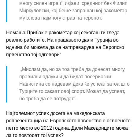
многу силен играч“, изјави средниот бек Филип
Миркуловски, кој беше запрашан кој ракометар
му влева најмногу страв на теренот.
Немања Прибак е ракометар кој секогаш ги гледа
реално работите. На прашањето дали Турција во
иднина би можела да се натпреварува на Европско
првенство тој одговори:
„Мислам да, но за тоа треба да донесат многу
правилни одлуки и да бидат посериозни.
Навистина се надевам дека ќе успеат затоа што
Турците го сакаат овој спорт. Можат да успеат,
но треба да се потрудат“.
Најголемиот успех досега на македонската
репрезентација на Европското првенство е освоеното
петто место во 2012 година. Дали Македонците можат
да го повторат тој успех?