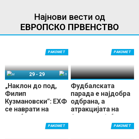
Најнови вести од
ЕВРОПСКО ПРВЕНСТВО
РАКОМЕТ
РАКОМЕТ
29
-
29
Македонија
Португалија
„Наклон до под,
Фудбалската
Филип
парада е најдобра
Кузмановски“: ЕХФ
одбрана, а
се наврати на
атракцијата на
незаборавната
Ареиа е најубав
партија на
гол на ЕП!
РАКОМЕТ
РАКОМЕТ
капитенот! (ВИДЕО)