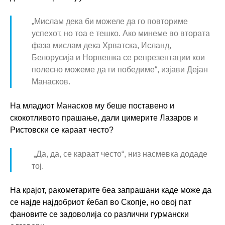
„Мислам дека би можеле да го повториме
успехот, но тоа е тешко. Ако минеме во втората
фаза мислам дека Хрватска, Исланд,
Белорусија и Норвешка се репрезентации кои
полесно можеме да ги победиме“, изјави Дејан
Манасков.
На младиот Манасков му беше поставено и
скокотливото прашање, дали цимерите Лазаров и
Ристовски се караат често?
„Да, да, се караат често“, низ насмевка додаде
тој.
На крајот, ракометарите беа запрашани каде може да
се најде најдобриот ќебап во Скопје, но овој пат
фановите се задоволија со различни гурмански