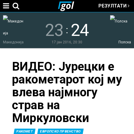
РЕЗУЛТАТИ
Jump to navigation
23
24
:
Македонија
17 јан 2016, 20:30
Полска
You
ВИДЕО: Јурецки е
ракометарот кој му
are
влева најмногу
here
страв на
Миркуловски
РАКОМЕТ
ЕВРОПСКО ПРВЕНСТВО