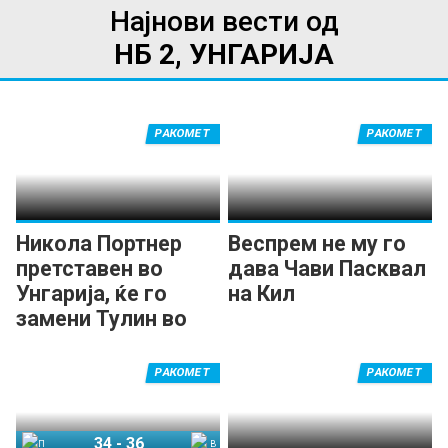
Најнови вести од
НБ 2, УНГАРИЈА
РАКОМЕТ
РАКОМЕТ
Никола Портнер
Веспрем не му го
претставен во
дава Чави Пасквал
Унгарија, ќе го
на Кил
замени Тулин во
ПИК Сегед
РАКОМЕТ
РАКОМЕТ
34
-
36
ПИК Сегед
Веспрем