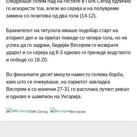
следуваше голем пад на гостите и ПИК Сегед одлично
го искористи тоа, влезе во серија и на полувреме
замина со позитива од два гола (14-12).
Бранителот на титулата имаше подобар старт на
вториот дел и за првпат поведе со четири гола, но не
успеа да го задржи, бидејќи Веспрем го возврати
ударот и со серија од 8-3 одново го презеде водството
и победе со 18-20.
Во финалните десет минути наместо голема борба,
како што се очекуваше, на паркетот завладеа
Веспрем и со конечни 27-31 го расплака лутиот ривал
и одново е шампион на Унгарија.
ПИК Сегед
Веспрем