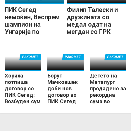
ПИК Сегед
Филип Талески и
немоќен, Веспрем
дружината со
шампион на
медал одат на
Унгарија по
мегдан со ГРК
триесетти пат!
Охрид!
РАКОМЕТ
РАКОМЕТ
РАКОМЕТ
Хориха
Борут
Детето на
потпиша
Мачковшек
Металург
договор со
доби нов
продадено за
ПИК Сегед:
договор во
рекордна
Возбуден сум
ПИК Сегед
сума во
за шансата...
Веспрем