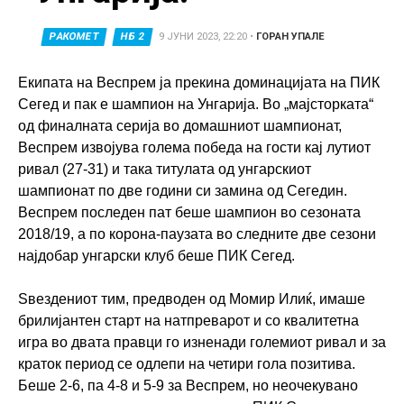
РАКОМЕТ
НБ 2
9 ЈУНИ 2023, 22:20
•
ГОРАН УПАЛЕ
Екипата на Веспрем ја прекина доминацијата на ПИК
Сегед и пак е шампион на Унгарија. Во „мајсторката“
од финалната серија во домашниот шампионат,
Веспрем извојува голема победа на гости кај лутиот
ривал (27-31) и така титулата од унгарскиот
шампионат по две години си замина од Сегедин.
Веспрем последен пат беше шампион во сезоната
2018/19, а по корона-паузата во следните две сезони
најдобар унгарски клуб беше ПИК Сегед.
Ѕвездениот тим, предводен од Момир Илиќ, имаше
брилијантен старт на натпреварот и со квалитетна
игра во двата правци го изненади големиот ривал и за
краток период се одлепи на четири гола позитива.
Беше 2-6, па 4-8 и 5-9 за Веспрем, но неочекувано