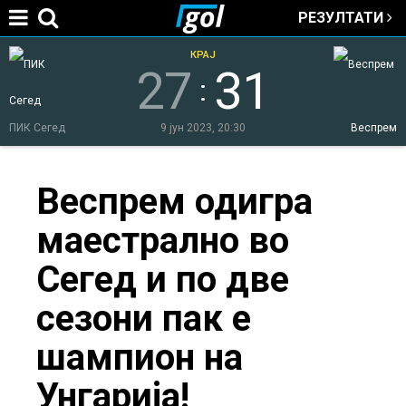
РЕЗУЛТАТИ
Jump to navigation
КРАЈ
27
31
:
ПИК Сегед
9 јун 2023, 20:30
Веспрем
You
Веспрем одигра
маестрално во
are
Сегед и по две
here
сезони пак е
шампион на
Унгарија!