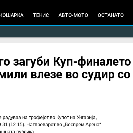
Jump to navigation
КОШАРКА
ТЕНИС
АВТО-МОТО
ОСТАНАТО
о загуби Куп-финалето
мили влезе во судир со
 радуваа на трофејот во Купот на Унгарија,
0-31 (12-15). Натпреварот во „Веспрем Арена“
ашната публика.