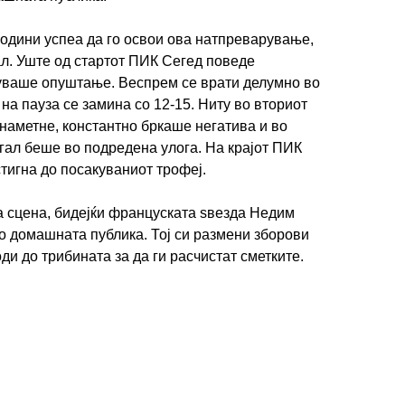
години успеа да го освои ова натпреварување,
ал. Уште од стартот ПИК Сегед поведе
дуваше опуштање. Веспрем се врати делумно во
 на пауза се замина со 12-15. Ниту во вториот
 наметне, константно бркаше негатива и во
гал беше во подредена улога. На крајот ПИК
тигна до посакуваниот трофеј.
а сцена, бидејќи француската ѕвезда Недим
о домашната публика. Тој си размени зборови
ди до трибината за да ги расчистат сметките.