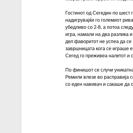
Гостинот од Сегедин по шест 
надигрувајќи го големиот рив
убедливо со 2-8, а потоа сле
игра, намали на два разлика и
дел фаворитот не успеа да се
завршницата кога се играше е
Сегед го преживеа налетот и с
По финишот се случи уникатн
Ремили влезе во расправија с
со еден навивач и сакаше да о