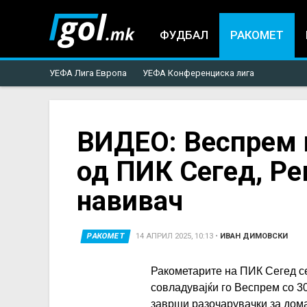
ФУДБАЛ
РАКОМЕТ
УЕФА Лига Европа
УЕФА Конференциска лига
You
ВИДЕО: Веспрем г
од ПИК Сегед, Ре
are
навивач
here
РАКОМЕТ
14 АПРИЛ 2025, 10:13
•
ИВАН ДИМОВСКИ
Ракометарите на ПИК Сегед се
совладувајќи го Веспрем со 3
заврши разочарувачки за дом