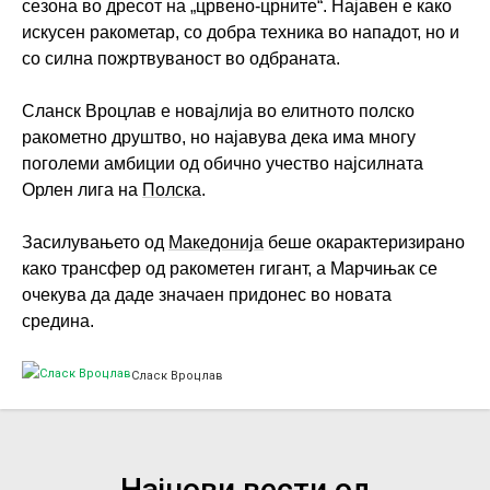
сезона во дресот на „црвено-црните“. Најавен е како
искусен ракометар, со добра техника во нападот, но и
со силна пожртвуваност во одбраната.
Сланск Вроцлав е новајлија во елитното полско
ракометно друштво, но најавува дека има многу
поголеми амбиции од обично учество најсилната
Орлен лига на
Полска
.
Засилувањето од
Македонија
беше окарактеризирано
како трансфер од ракометен гигант, а Марчињак се
очекува да даде значаен придонес во новата
средина.
Сласк Вроцлав
Најнови вести од