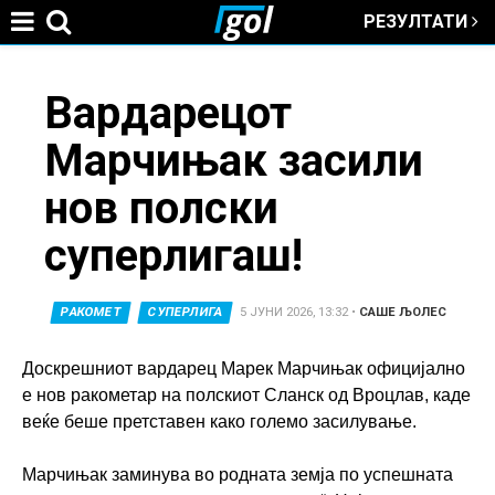
РЕЗУЛТАТИ
Jump to navigation
You
Вардарецот
Марчињак засили
are
нов полски
here
суперлигаш!
РАКОМЕТ
СУПЕРЛИГА
5 ЈУНИ 2026, 13:32
•
САШЕ ЉОЛЕС
Доскрешниот вардарец Марек Марчињак официјално
е нов ракометар на полскиот Сланск од Вроцлав, каде
веќе беше претставен како големо засилување.
Марчињак заминува во родната земја по успешната