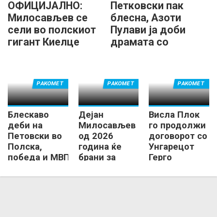
ОФИЦИЈАЛНО:
Петковски пак
Милосављев се
блесна, Азоти
сели во полскиот
Пулави ја доби
гигант Киелце
драмата со
Пјотрокоров
РАКОМЕТ
РАКОМЕТ
РАКОМЕТ
Блескаво
Дејан
Висла Плок
деби на
Милосављев
го продолжи
Петовски во
од 2026
договорот со
Полска,
година ќе
Унгарецот
победа и МВП
брани за
Герго
признание за
полскиот
Фазекаш
македонскиот
гигант
голман