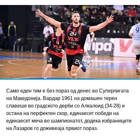
Само еден тим е без пораз од денес во Суперлигата
на
Македонија
. Вардар 1961 на домашен терен
славеше во градското дерби со Алкалоид (34-28) и
остана на перфектен скор, единаесет победи на
единаесет меча во шампионатот, додека избраниците
на Лазаров го доживеаја првиот пораз.