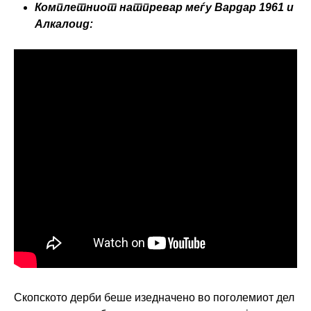
Комплетниот натпревар меѓу Вардар 1961 и
Алкалоид:
Скопското дерби беше изедначено во поголемиот дел