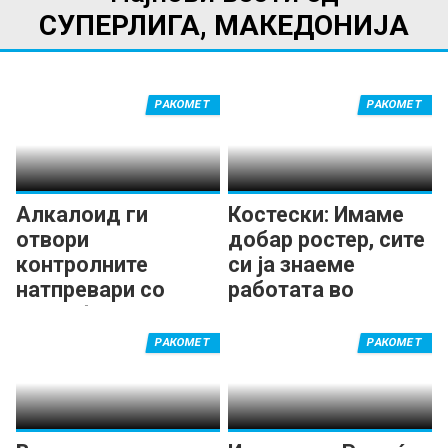
0
a
СУПЕРЛИГА, МАКЕДОНИЈА
2
l
5
o
-
i
РАКОМЕТ
РАКОМЕТ
4
d
4
-
2
0
1
Алкалоид ги
9
Костески: Имаме
отвори
добар ростер, сите
.
.
контролните
си ја знаеме
j
1
натпревари со
работата во
p
1
триумф
Алкалоид
g
.
РАКОМЕТ
РАКОМЕТ
2
0
2
5