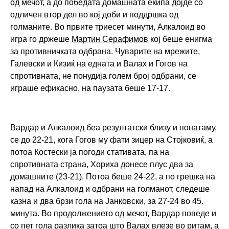
од мечот, а до победата домашната екипа дојде со
одличен втор дел во кој доби и поддршка од
голманите. Во првите триесет минути, Алкалоид во
игра го држеше
Мартин Серафимов
кој беше енигма
за противничката одбрана. Чуварите на мрежите,
Галевски и Кизиќ на едната и Валах и Гогов на
спротивната, не понудија голем број одбрани, се
играше ефикасно, на паузата беше 17-17.
Вардар и Алкалоид беа резултатски близу и понатаму,
v
се до 22-21, кога Гогов му фати зицер на Стојковиќ, а
a
потоа Костески ја погоди стативата, па на
r
спротивната страна, Хориха донесе плус два за
домашните (23-21). Потоа беше 24-22, а по грешка на
d
напад на Алкалоид и одбрани на голманот, следеше
a
казна и два брзи гола на Јанковски, за 27-24 во 45.
r
минута. Во продолжението од мечот, Вардар поведе и
-
со пет гола разлика затоа што Валах влезе во ритам, а