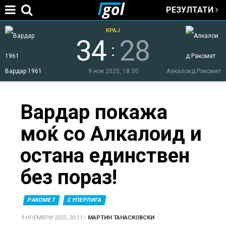
РЕЗУЛТАТИ
Jump to navigation
КРАЈ
34
28
:
Вардар 1961
9 ное 2025, 18:30
Алкалоид Ракомет
You
Вардар покажа
моќ со Алкалоид и
are
остана единствен
here
без пораз!
РАКОМЕТ
СУПЕРЛИГА
9 НОЕМВРИ 2025, 20:11
•
МАРТИН ТАНАСКОВСКИ