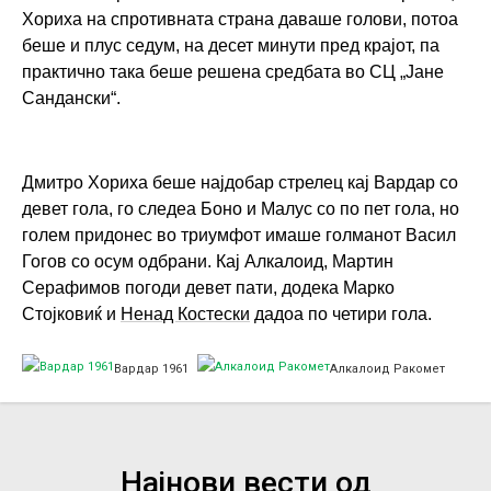
a
Хориха на спротивната страна даваше голови, потоа
l
беше и плус седум, на десет минути пред крајот, па
практично така беше решена средбата во СЦ „Јане
k
Сандански“.
a
l
o
Дмитро Хориха беше најдобар стрелец кај Вардар со
i
v
девет гола, го следеа Боно и Малус со по пет гола, но
d
a
голем придонес во триумфот имаше голманот Васил
-
r
Гогов со осум одбрани. Кај Алкалоид, Мартин
Серафимов погоди девет пати, додека Марко
0
d
Стојковиќ и
Ненад Костески
дадоа по четири гола.
9
a
.
r
Вардар 1961
Алкалоид Ракомет
1
-
1
a
.
l
Најнови вести од
2
k