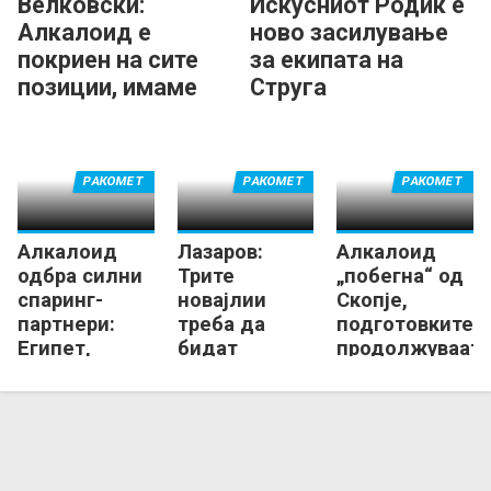
Велковски:
Искусниот Родиќ е
-
Алкалоид е
ново засилување
4
покриен на сите
за екипата на
3
позиции, имаме
Струга
8
нова енергија
8
.
РАКОМЕТ
РАКОМЕТ
РАКОМЕТ
j
p
Алкалоид
Лазаров:
Алкалоид
g
одбра силни
Трите
„побегна“ од
спаринг-
новајлии
Скопје,
партнери:
треба да
подготовките
Египет,
бидат
продолжуваат
Нексе,
додадена
во Маврово!
Прилеп...
вредност на
тимот!