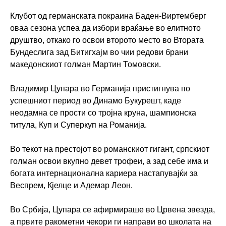
Клубот од германската покраина Баден-Виртемберг
оваа сезона успеа да избори враќање во елитното
друштво, откако го освои второто место во Втората
Бундеслига зад Битигхајм во чии редови брани
македонскиот голман Мартин Томовски.
Владимир Цупара во Германија пристигнува по
успешниот период во Динамо Букурешт, каде
неодамна се прости со тројна круна, шампионска
титула, Куп и Суперкуп на Романија.
Во текот на престојот во романскиот гигант, српскиот
голман освои вкупно девет трофеи, а зад себе има и
богата интернационална кариера настапувајќи за
Веспрем, Кјелце и Адемар Леон.
Во Србија, Цупара се афирмираше во Црвена звезда,
а првите ракометни чекори ги направи во школата на