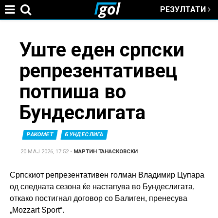
РЕЗУЛТАТИ
Jump to navigation
You
Уште еден српски
репрезентативец
are
потпиша во
here
Бундеслигата
РАКОМЕТ
БУНДЕСЛИГА
20 МАЈ 2026, 17:52
•
МАРТИН ТАНАСКОВСКИ
Српскиот репрезентативен голман Владимир Цупара
од следната сезона ќе настапува во Бундеслигата,
откако постигнал договор со Балиген, пренесува
„Mozzart Sport“.