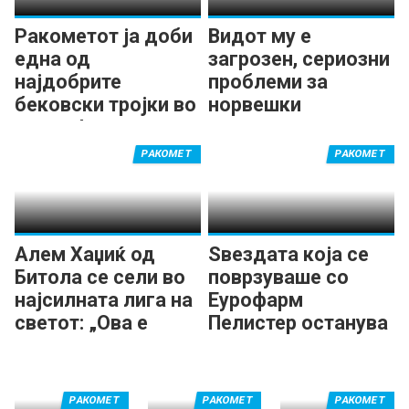
Ракометот ја доби
Видот му е
една од
загрозен, сериозни
најдобрите
проблеми за
бековски тројки во
норвешки
светот!
ракометар на
Флензбург
РАКОМЕТ
РАКОМЕТ
Алем Хаџиќ од
Ѕвездата која се
Битола се сели во
поврзуваше со
најсилната лига на
Еурофарм
светот: „Ова е
Пелистер останува
голема можност
во Бундеслигата
за мене!“
РАКОМЕТ
РАКОМЕТ
РАКОМЕТ