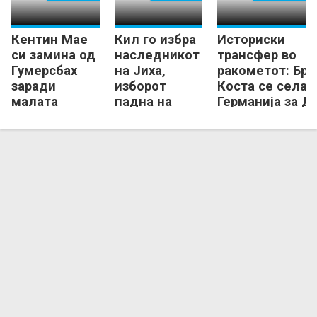
Кентин Мае
Кил го избра
Историски
си замина од
наследникот
трансфер во
Гумерсбах
на Јиха,
ракометот: Бра
заради
изборот
Коста се селат
малата
падна на
Германија за Д
минутажа на
поранешен
милиони евра?
натпреварите
ас на
„зебрите“