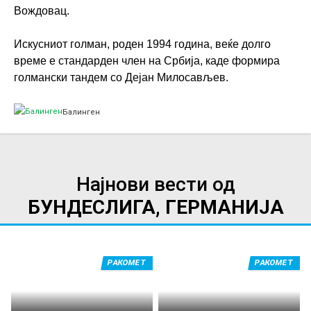
Вождовац.
Искусниот голман, роден 1994 година, веќе долго
време е стандарден член на Србија, каде формира
голмански тандем со Дејан Милосављев.
Балинген
Најнови вести од
БУНДЕСЛИГА, ГЕРМАНИЈА
РАКОМЕТ
РАКОМЕТ