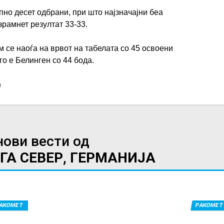
пно десет одбрани, при што најзначајни беа
зрамнет резултат 33-33.
м се наоѓа на врвот на табелата со 45 освоени
о е Белинген со 44 бода.
н
нови вести од
ГА СЕВЕР, ГЕРМАНИЈА
АКОМЕТ
РАКОМЕТ