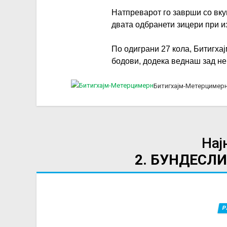
Натпреварот го заврши со вку
двата одбранети зицери при и
По одиграни 27 кола, Битигхај
бодови, додека веднаш зад нег
Битигхајм-Метерцимер
Нај
2. БУНДЕСЛИ
Р