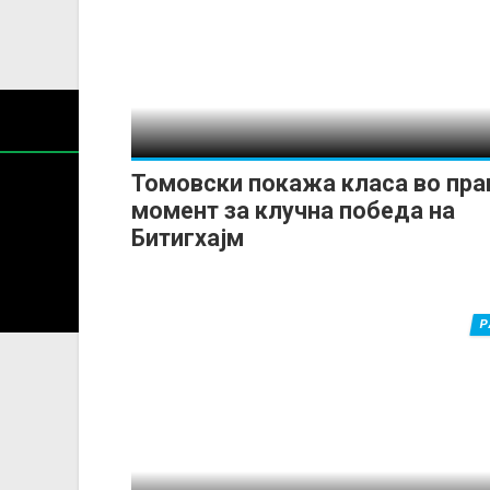
Томовски покажа класа во пра
момент за клучна победа на
Битигхајм
Содржин
За секоја форма на распространување, репродукција и
Р