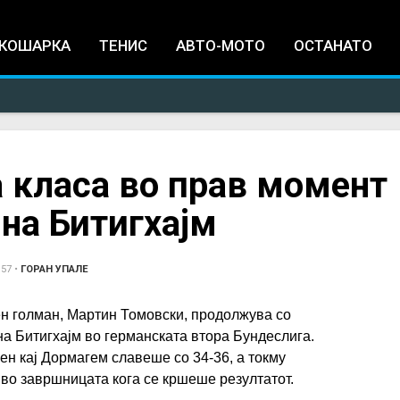
Jump to navigation
КОШАРКА
ТЕНИС
АВТО-МОТО
ОСТАНАТО
 класа во прав момент
 на Битигхајм
:57
•
ГОРАН УПАЛЕ
н голман, Мартин Томовски, продолжува со
на Битигхајм во германската втора Бундеслига.
ен кај Дормагем славеше со 34-36, а токму
во завршницата кога се кршеше резултатот.