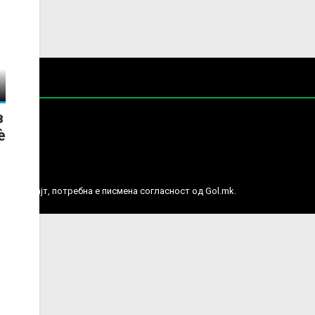
в
è
е права.
ј веб сајт, потребна е писмена согласност од Gol.mk.