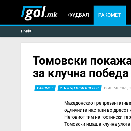
ФУДБАЛ
РАКОМЕТ
ПМФЛ
You
Томовски покажа
за клучна победа
are
here
РАКОМЕТ
2. БУНДЕСЛИГА СЕВЕР
12 АПРИЛ 2026, 8
Македонскиот репрезентативе
одличните настапи во дресот 
Неговиот тим на гостински тер
Томовски имаше клучна улога 