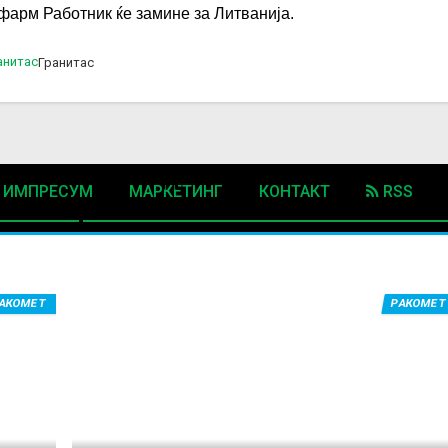
офарм Работник ќе замине за Литванија.
Гранитас
нови вести од
ИМПРЕСУМ
МАРКЕТИНГ
КОНТАКТ
RSS
ЕЛИНЏ КУП
© 2016-2026 Gol.mk
Сите права задржани
АКОМЕТ
РАКОМЕТ
ите на Gol.mk се заштитени со Законот за авторското право и сроднит
ли комерцијална употреба на текстови, фотографии или податоци од ово