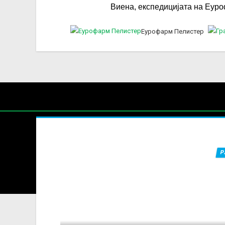
Виена, експедицијата на Еур
Еурофарм Пелистер
Нај
Ч
Р
Содржин
За секоја форма на распространување, репродукција и