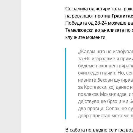
Со залиха од четири гола, ра
на реваншот против
Гранита
Победата од 28-24 можеше да 
Темелковски во анализата по 
клучните моменти.
„Жалам што не извојува
за +6, избрзавме и прим
бидеме поконцентрирани
очигледен начин. Но, се
нивните бекови шутираат
за Крстевски, кој денес 
повлеков Мсквилидзе, иг
дејствуваше брзо и ми б
два правци. Сепак, не с
добра пристап можеме д
В сабота попладне се игра воз