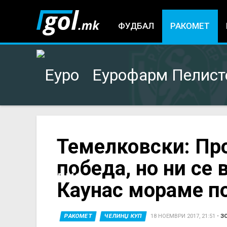
ФУДБАЛ
РАКОМЕТ
Еурофарм Пелист
You
Темелковски: Пр
победа, но ни се 
are
Каунас мораме п
here
РАКОМЕТ
ЧЕЛИНЏ КУП
18 НОЕМВРИ 2017, 21:51
•
З