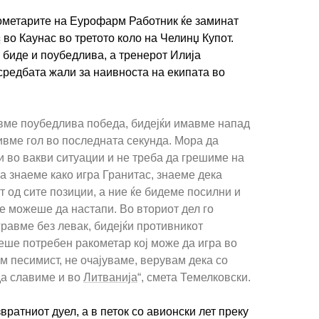
кометарите на Еурофарм Работник ќе заминат
с
во Каунас во третото коло на Челинџ Купот.
биде и поубедлива, а тренерот Илија
средбата жали за наивноста на екипата во
вме поубедлива победа, бидејќи имавме напад
ивме гол во последната секунда. Мора да
 во вакви ситуации и не треба да грешиме на
га знаеме како игра Гранитас, знаеме дека
 од сите позиции, а ние ќе бидеме посилни и
не можеше да настапи. Во вториот дел го
равме без левак, бидејќи противникот
еше потребен ракометар кој може да игра во
ум песимист, не очајуваме, верувам дека со
а славиме и во
Литванија
“, смета Темелковски.
вратниот дуел, а в петок со авионски лет преку