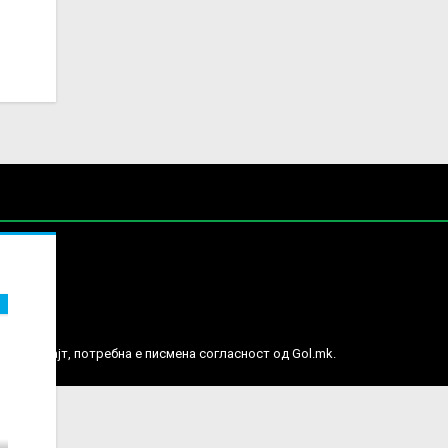
е права.
ј веб сајт, потребна е писмена согласност од Gol.mk.