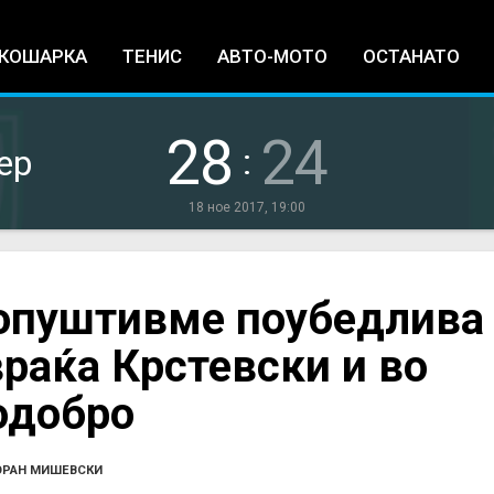
Jump to navigation
КОШАРКА
ТЕНИС
АВТО-МОТО
ОСТАНАТО
28
24
:
ер
18 ное 2017, 19:00
опуштивме поубедлива
враќа Крстевски и во
одобро
ОРАН МИШЕВСКИ