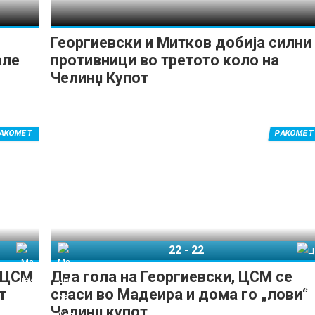
Георгиевски и Митков добија силни
але
противници во третото коло на
Челинџ Купот
АКОМЕТ
РАКОМЕТ
22
-
22
 Сад
Мадеира Сад
ЦСМ Букурешт
, ЦСМ
Два гола на Георгиевски, ЦСМ се
т
спаси во Мадеира и дома го „лови“
Челинџ купот