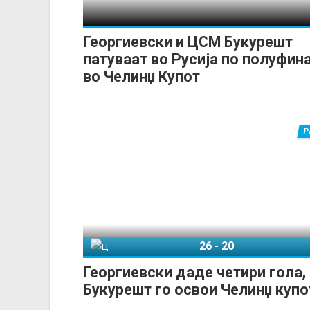
Георгиевски и ЦСМ Букурешт
патуваат во Русија по полуфин
во Челинџ Купот
Р
26
-
20
ЦСМ Букурешт
Мадеира
Георгиевски даде четири гола
Букурешт го освои Челинџ купо