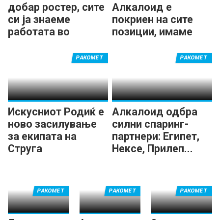
добар ростер, сите
Алкалоид е
си ја знаеме
покриен на сите
работата во
позиции, имаме
Алкалоид
нова енергија
РАКОМЕТ
РАКОМЕТ
Искусниот Родиќ е
Алкалоид одбра
ново засилување
силни спаринг-
за екипата на
партнери: Египет,
Струга
Нексе, Прилеп...
РАКОМЕТ
РАКОМЕТ
РАКОМЕТ