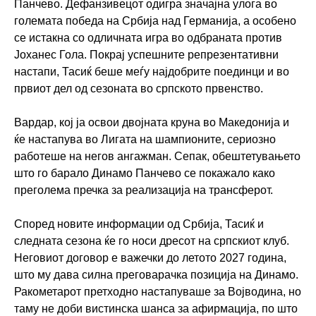
Панчево. Дефанзивецот одигра значајна улога во
големата победа на Србија над Германија, а особено
се истакна со одличната игра во одбраната против
Јоханес Гола. Покрај успешните репрезентативни
настапи, Тасиќ беше меѓу најдобрите поединци и во
првиот дел од сезоната во српското првенство.
Вардар, кој ја освои двојната круна во Македонија и
ќе настапува во Лигата на шампионите, сериозно
работеше на негов ангажман. Сепак, обештетувањето
што го барало Динамо Панчево се покажало како
преголема пречка за реализација на трансферот.
Според новите информации од Србија, Тасиќ и
следната сезона ќе го носи дресот на српскиот клуб.
Неговиот договор е важечки до летото 2027 година,
што му дава силна преговарачка позиција на Динамо.
Ракометарот претходно настапуваше за Војводина, но
таму не доби вистинска шанса за афирмација, по што