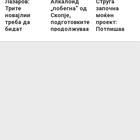
Лазаров:
Алкалоид
Струга
Трите
„побегна“ од
започна
новајлии
Скопје,
моќен
треба да
подготовките
проект:
бидат
продолжуваат
Потпишаа
додадена
во Маврово!
Танкоски,
вредност на
Георгиевски,
тимот!
Петров...