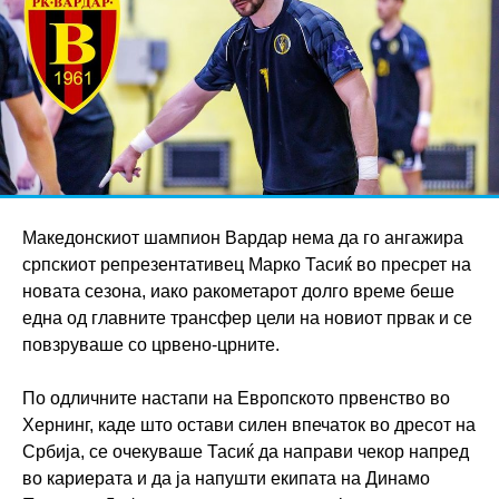
Македонскиот шампион Вардар нема да го ангажира
српскиот репрезентативец Марко Тасиќ во пресрет на
новата сезона, иако ракометарот долго време беше
една од главните трансфер цели на новиот првак и се
повзруваше со црвено-црните.
По одличните настапи на Европското првенство во
Хернинг, каде што остави силен впечаток во дресот на
Србија, се очекуваше Тасиќ да направи чекор напред
во кариерата и да ја напушти екипата на Динамо