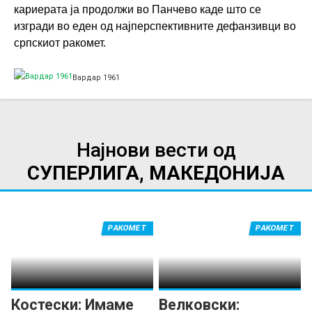
кариерата ја продолжи во Панчево каде што се
изгради во еден од најперспективните дефанзивци во
српскиот ракомет.
Вардар 1961
Најнови вести од
СУПЕРЛИГА, МАКЕДОНИЈА
РАКОМЕТ
РАКОМЕТ
Костески: Имаме
Велковски: