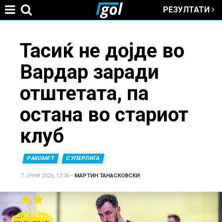
РЕЗУЛТАТИ
Jump to navigation
You
Тасиќ не дојде во
Вардар заради
are
отштетата, па
here
остана во стариот
клуб
РАКОМЕТ
СУПЕРЛИГА
7 ЈУНИ 2026, 12:36
•
МАРТИН ТАНАСКОВСКИ