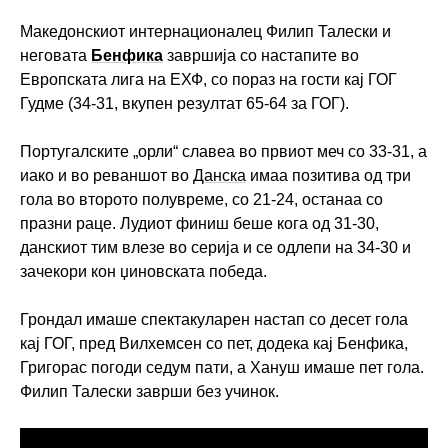
Македонскиот интернационалец Филип Талески и
неговата
Бенфика
завршија со настапите во
Европската лига на ЕХФ, со пораз на гости кај ГОГ
Гудме (34-31, вкупен резултат 65-64 за ГОГ).
Португалските „орли“ славеа во првиот меч со 33-31, а
иако и во реваншот во
Данска
имаа позитива од три
гола во второто полувреме, со 21-24, останаа со
празни раце. Лудиот финиш беше кога од 31-30,
данскиот тим влезе во серија и се одлепи на 34-30 и
зачекори кон џиновската победа.
Грондал имаше спектакуларен настап со десет гола
кај ГОГ, пред Вилхемсен со пет, додека кај Бенфика,
Григорас погоди седум пати, а Хануш имаше пет гола.
Филип Талески заврши без учинок.