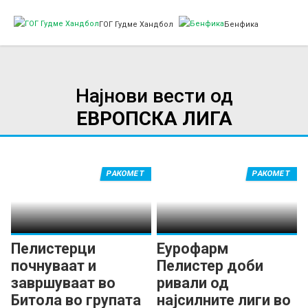
ГОГ Гудме Хандбол
Бенфика
Најнови вести од
ЕВРОПСКА ЛИГА
РАКОМЕТ
РАКОМЕТ
Пелистерци
Еурофарм
почнуваат и
Пелистер доби
завршуваат во
ривали од
Битола во групата
најсилните лиги во