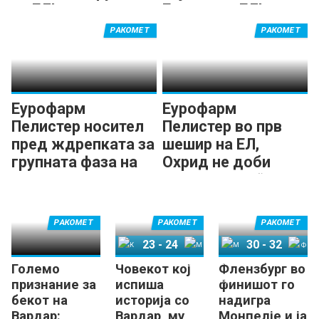
на ЕЛ!
Европа во ЕЛ!
РАКОМЕТ
РАКОМЕТ
Еурофарм
Еурофарм
Пелистер носител
Пелистер во прв
пред ждрепката за
шешир на ЕЛ,
групната фаза на
Охрид не доби
Европската лига
„вајлд-карта“
РАКОМЕТ
РАКОМЕТ
РАКОМЕТ
23
-
24
30
-
32
Големо
Човекот кој
Флензбург во
Кил
Мелсунген
Монпелје
Флензбург
признание за
испиша
финишот го
бекот на
историја со
надигра
Вардар:
Вардар, му
Монпелје и ја