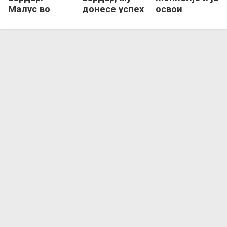
Малус во
донесе успех
освои
друштво на
и на
бронзата во
најдобрите
Мелсунген!
ЕЛ!
во ЕЛ