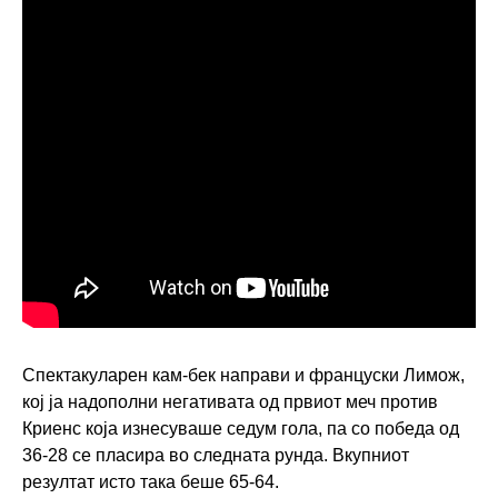
Спектакуларен кам-бек направи и француски Лимож,
кој ја надополни негативата од првиот меч против
Криенс која изнесуваше седум гола, па со победа од
36-28 се пласира во следната рунда. Вкупниот
резултат исто така беше 65-64.