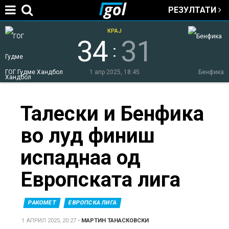
РЕЗУЛТАТИ
Jump to navigation
КРАЈ
34
31
:
ГОГ Гудме Хандбол
1 апр 2025, 18:45
Бенфика
You
Талески и Бенфика
во луд финиш
are
испаднаа од
here
Европската лига
РАКОМЕТ
ЕВРОПСКА ЛИГА
1 АПРИЛ 2025, 20:27
•
МАРТИН ТАНАСКОВСКИ