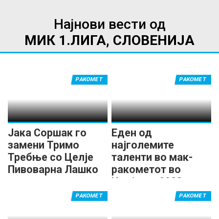
Најнови вести од
МИК 1.ЛИГА, СЛОВЕНИЈА
РАКОМЕТ
РАКОМЕТ
Јака Соршак го
Еден од
замени Тримо
најголемите
Требње со Целје
таленти во мак-
Пивоварна Лашко
ракометот во
Целје до 2028
година!
РАКОМЕТ
РАКОМЕТ