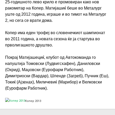
25-годишното лево крило е промовиран како нов
ракометар на Копер. Матијашиќ беше во
Металург
уште од 2012 година, играше и во тимот на Металург
2, но сега се врати дома.
Копер има еден трофеј во словенечкиот шампионат
во 2011 година, а новата сезона ќе ја стартува во
прволигашкото друштво.
Покрај Матијашециќ, клубот од Автокоманда го
напуштија Томовски (Лудвигсхафен), Даниловски
(Охрид), Маџовски (Еурофарм Работник),
Димитриоски (Вардар), Шпенде (
Загреб
), Пучник (Еш),
Токиќ (
Ајзенах
), Миличевиќ (Марибор) и Велковски
(Еурофарм Работник).
Копер 2013