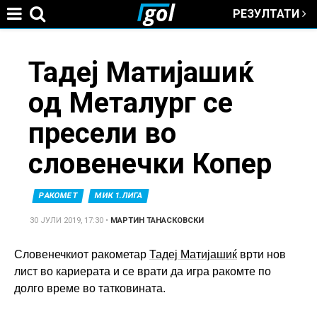
РЕЗУЛТАТИ
Jump to navigation
You
Тадеј Матијашиќ
од Металург се
are
пресели во
here
словенечки Копер
РАКОМЕТ
МИК 1.ЛИГА
30 ЈУЛИ 2019, 17:30
•
МАРТИН ТАНАСКОВСКИ
Словенечкиот ракометар
Тадеј Матијашиќ
врти нов
лист во кариерата и се врати да игра ракомте по
долго време во татковината.