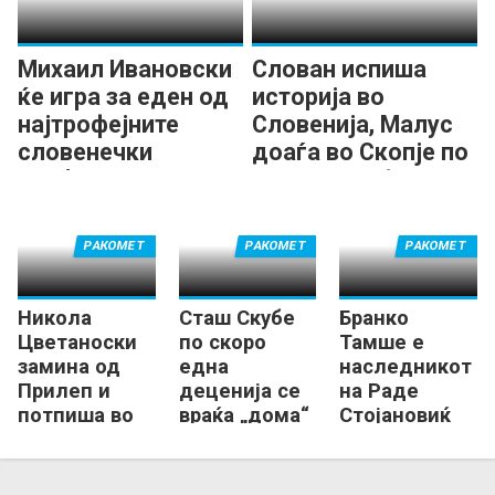
Михаил Ивановски
Слован испиша
ќе игра за еден од
историја во
најтрофејните
Словенија, Малус
словенечки
доаѓа во Скопје по
клубови!?
освоен трофеј
РАКОМЕТ
РАКОМЕТ
РАКОМЕТ
Никола
Сташ Скубе
Бранко
Цветаноски
по скоро
Тамше е
замина од
една
наследникот
Прилеп и
деценија се
на Раде
потпиша во
враќа „дома“
Стојановиќ
Словенија
во Тримо
Требње