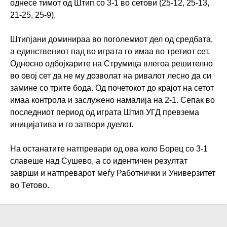
однесе тимот од Штип со 3-1 во сетови (25-12, 25-13,
21-25, 25-9).
Штипјани доминираа во поголемиот дел од средбата,
а единствениот пад во играта го имаа во третиот сет.
Односно одбојкарите на Струмица влегоа решително
во овој сет да не му дозволат на ривалот лесно да си
замине со трите бода. Од почетокот до крајот на сетот
имаа контрола и заслужено намалија на 2-1. Сепак во
последниот период од играта Штип УГД превзема
иницијатива и го затвори дуелот.
На останатите натпревари од ова коло Борец со 3-1
славеше над Сушево, а со идентичен резултат
заврши и натпреварот меѓу Работнички и Универзитет
во Тетово.