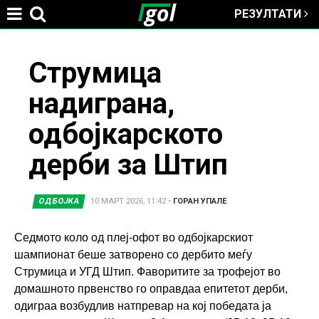
РЕЗУЛТАТИ
Jump to navigation
You
Струмица
надиграна,
are
одбојкарското
here
дерби за Штип
ОДБОЈКА
10 МАРТ 2026, 11:42
•
ГОРАН УПАЛЕ
Седмото коло од плеј-офот во одбојкарскиот
шампионат беше затворено со дербито меѓу
Струмица и УГД Штип. Фаворитите за трофејот во
домашното првенство го оправдаа епитетот дерби,
одиграа возбудлив натпревар на кој победата ја