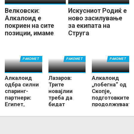
Велковски:
Искусниот Родиќ е
Алкалоид е
ново засилување
покриен на сите
за екипата на
позиции, имаме
Струга
нова енергија
РАКОМЕТ
РАКОМЕТ
РАКОМЕТ
Алкалоид
Лазаров:
Алкалоид
одбра силни
Трите
„побегна“ од
спаринг-
новајлии
Скопје,
партнери:
треба да
подготовките
Египет,
бидат
продолжуваат
Нексе,
додадена
во Маврово!
Прилеп...
вредност на
тимот!