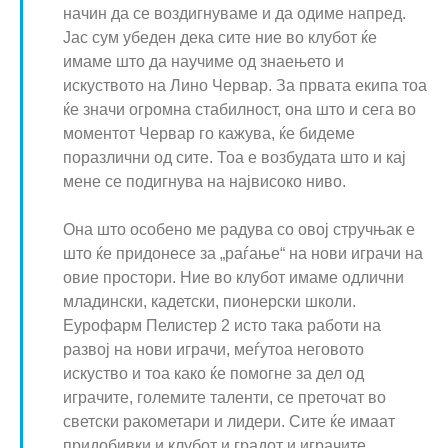
начин да се воздигнуваме и да одиме напред.
Јас сум убеден дека сите ние во клубот ќе
имаме што да научиме од знаењето и
искуството на Лино Червар. За првата екипа тоа
ќе значи огромна стабилност, она што и сега во
моментот Червар го кажува, ќе бидеме
поразлични од сите. Тоа е возбудата што и кај
мене се подигнува на највисоко ниво.
Она што особено ме радува со овој стручњак е
што ќе придонесе за „раѓање“ на нови играчи на
овие простори. Ние во клубот имаме одлични
младински, кадетски, пионерски школи.
Еурофарм Пелистер 2 исто така работи на
развој на нови играчи, меѓутоа неговото
искуство и тоа како ќе помогне за дел од
играчите, големите таленти, се преточат во
светски ракометари и лидери. Сите ќе имаат
придобивки и клубот и градот и играчите.