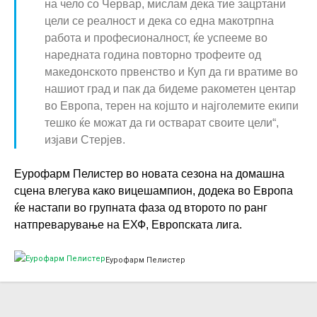
на чело со Червар, мислам дека тие зацртани
цели се реалност и дека со една макотрпна
работа и професионалност, ќе успееме во
наредната година повторно трофеите од
македонското првенство и Куп да ги вратиме во
нашиот град и пак да бидеме ракометен центар
во Европа, терен на којшто и најголемите екипи
тешко ќе можат да ги остварат своите цели“,
изјави Стерјев.
Еурофарм Пелистер во новата сезона на домашна
сцена влегува како вицешампион, додека во Европа
ќе настапи во групната фаза од второто по ранг
натпреварување на ЕХФ, Европската лига.
Еурофарм Пелистер