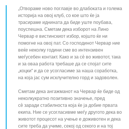
„Отвораме ново поглавје во длабоката и голема
историја на овој клуб, со кое што ќе ја
трасираме иднината да биде уште поубава,
поуспешна. Сметам дека изборот на Лино
Червар е вистинскиот избор, којшто ќе ни
помогне на овој пат. Со господинот Червар ние
веќе неколку години сме во интензивен
меѓусебен контакт. Како и за сè во животот, така
и за оваа работа требаше да се спојат сите
„коцки“ и да се усогласиме за наша соработка,
на која јас сум исклучително горд и задоволен.
Сметам дека ангажманот на Червар ќе биде од
неколкукратно позитивно значење, пред
сè заради стабилноста која ќе ја добие првата
екипа. Ние се усогласивме меѓу другото дека во
животот процесот на учење е доживотен и дека
сите треба да учиме, секој од секого и на тој