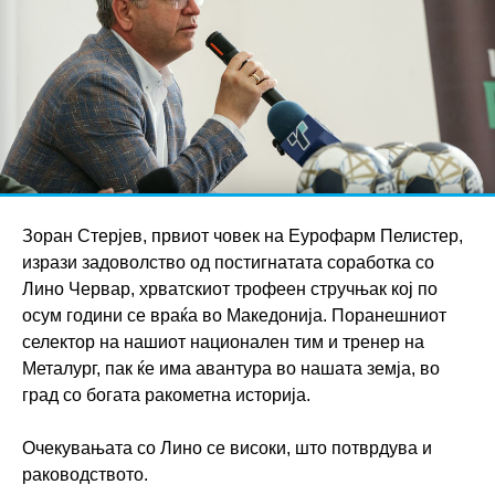
Зоран Стерјев, првиот човек на Еурофарм Пелистер,
изрази задоволство од постигнатата соработка со
Лино Червар, хрватскиот трофеен стручњак кој по
осум години се враќа во Македонија. Поранешниот
селектор на нашиот национален тим и тренер на
Металург, пак ќе има авантура во нашата земја, во
град со богата ракометна историја.
Очекувањата со Лино се високи, што потврдува и
раководството.