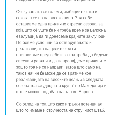
Очекувањата се големи, амбициите како и
секогаш се на највисоко ниво. Зад себе
оставивме една прилично стресна сезона, за
која што сè уште ќе ни треба време за целосна
евалуација да ги донесеме крајните заклучоци.
Не бевме успешни во остварувањето и
реализацијата на целите кои ги
поставивме пред себе и за тоа треба да бидеме
свесни и реални и да ги пронајдеме причините
зошто тоа не се направи, затоа што само на
таков начин ќе може да се вратиме кон
реализацијата на високите цели. За следната
сезона тоа се „двојната круна“ во Македонија и
што е можно подобар настап во Европа.
Со оглед на тоа што како играчки потенцијал
што го имаме и стручноста на стручниот штаб,