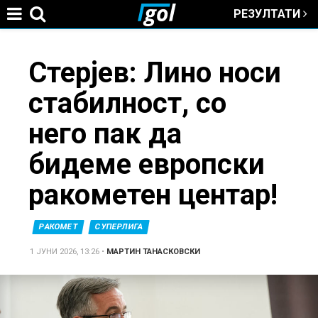
РЕЗУЛТАТИ
Jump to navigation
You
Стерјев: Лино носи
стабилност, со
are
него пак да
here
бидеме европски
ракометен центар!
РАКОМЕТ
СУПЕРЛИГА
1 ЈУНИ 2026, 13:26
•
МАРТИН ТАНАСКОВСКИ