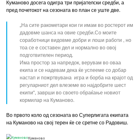
Куманово досега одигра три пријателски средби, а
пред почетокот на сезоната во план се уште две.
„На сите ракометари кои ги имам во ростерот им
дадовме шанса на овие средби.Со моите
соработници видовме добри и лоши работи , но
тоа се е составен дел и нормално во овој
подготвителен период.
Има простор за напредок, верувам во оваа
екипа и се надевам дека ќе успееме со добар
настап и пожртвувана игра и борба на крајот од
регуларниот дел влеземе во најдобрите шест
екипи“, заврши во своето обраќање новиот
кормилар на Куманово.
Во првото коло од сезоната во Суперлигата екипата
на Куманово на свој терен ќе се сретне со Радовиш.
Куманово