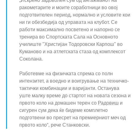
„Искрено задоволен сум од ангажманот на
ракометарите и моите соработници во овој
подготвителен период, нормално и условите кои
ни ги обезбедија од управата на клубот. Се
работи максимално посветено и напорно се
тренира во Спортската Сала на Основното
училиште "Христијан Тодоровски Карпош" во
Куманово и на атлетската стаза од комплексот
Соколана.
Работевме на физичката спрема со полн
интензитет, а воедно и воигрување на техничко-
тактички комбинации и варијанти. Останува
уште малку време до стартот на новата сезона и
првото коло на домашен терен со
Радовиш
и
сигурен сум дека ќе бидеме комплетно
подготвени во пресрет на премиерниот меч од
првото коло“, рече Станковски.