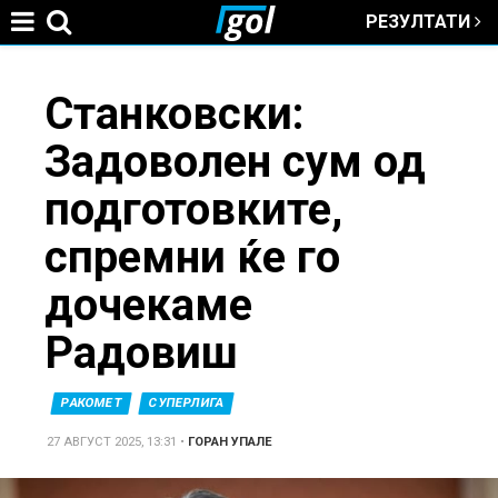
РЕЗУЛТАТИ
Jump to navigation
You
Станковски:
Задоволен сум од
are
подготовките,
here
спремни ќе го
дочекаме
Радовиш
РАКОМЕТ
СУПЕРЛИГА
27 АВГУСТ 2025, 13:31
•
ГОРАН УПАЛЕ