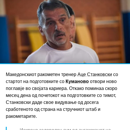
Македонскиот ракометен тренер
Аце Станковски
со
стартот на подготовките со
Куманово
отвори ново
поглавје во својата кариера. Откако поминаа скоро
месец дена од почетокот на подготовките со тимот,
Станковски даде свое видување од досега
сработеното од страна на стручниот штаб и
ракометарите.