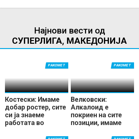
Најнови вести од
СУПЕРЛИГА, МАКЕДОНИЈА
РАКОМЕТ
РАКОМЕТ
Костески: Имаме
Велковски:
добар ростер, сите
Алкалоид е
си ја знаеме
покриен на сите
работата во
позиции, имаме
Алкалоид
нова енергија