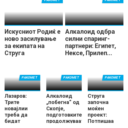
РАКОМЕТ
РАКОМЕТ
Искусниот Родиќ е
Алкалоид одбра
ново засилување
силни спаринг-
за екипата на
партнери: Египет,
Струга
Нексе, Прилеп...
РАКОМЕТ
РАКОМЕТ
РАКОМЕТ
Лазаров:
Алкалоид
Струга
Трите
„побегна“ од
започна
новајлии
Скопје,
моќен
треба да
подготовките
проект:
бидат
продолжуваат
Потпишаа
додадена
во Маврово!
Танкоски,