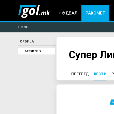
ФУДБАЛ
РАКОМЕТ
ПМФЛ
СРБИЈА
You
Супер Ли
Супер Лига
are
here
P
ПРЕГЛЕД
ВЕСТИ
(AC
Р
r
i
m