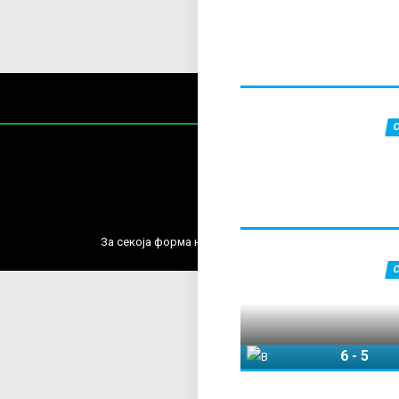
Содржин
За секоја форма на распространување, репродукција и
6
-
5
Војводина