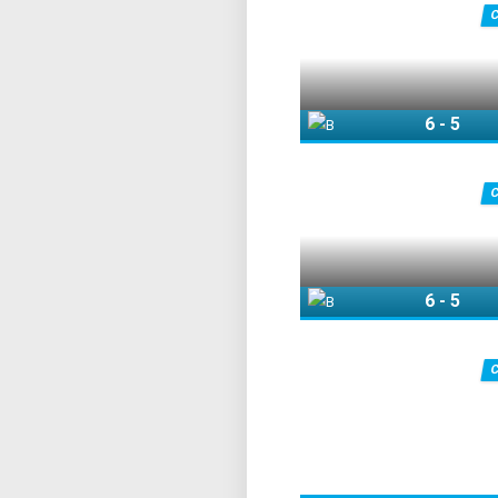
6
-
5
Војводина
6
-
5
Војводина