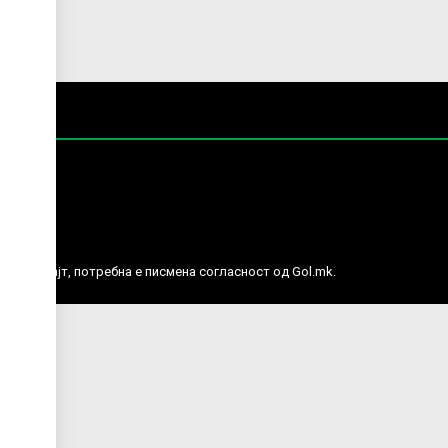
е права.
ј веб сајт, потребна е писмена согласност од Gol.mk.