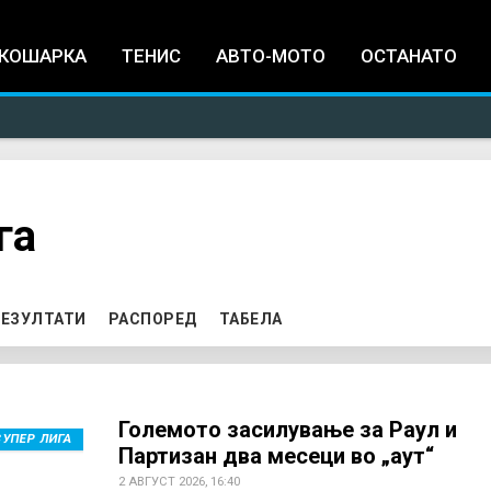
Jump to navigation
КОШАРКА
ТЕНИС
АВТО-МОТО
ОСТАНАТО
га
TIVE TAB)
ЕЗУЛТАТИ
РАСПОРЕД
ТАБЕЛА
Големото засилување за Раул и
СУПЕР ЛИГА
Партизан два месеци во „аут“
2 АВГУСТ 2026, 16:40