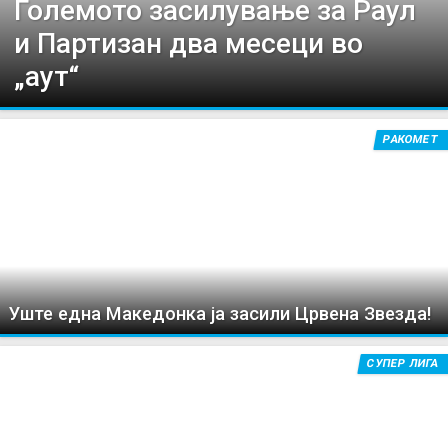
Големото засилување за Раул
и Партизан два месеци во
„аут“
РАКОМЕТ
Уште една Македонка ја засили Црвена Звезда!
СУПЕР ЛИГА