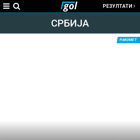
РЕЗУЛТАТИ
Jump to navigation
СРБИЈА
РАКОМЕТ
You
are
here