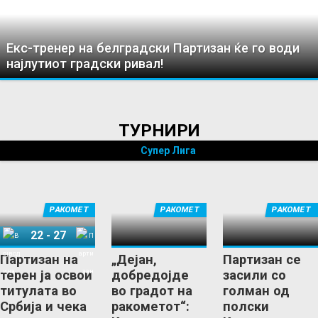
Екс-тренер на белградски Партизан ќе го води
најлутиот градски ривал!
ТУРНИРИ
Супер Лига
РАКОМЕТ
РАКОМЕТ
РАКОМЕТ
22
-
27
Војводина
Партизан
Партизан на
„Дејан,
Партизан се
терен ја освои
добредојде
засили со
титулата во
во градот на
голман од
Србија и чека
ракометот“:
полски