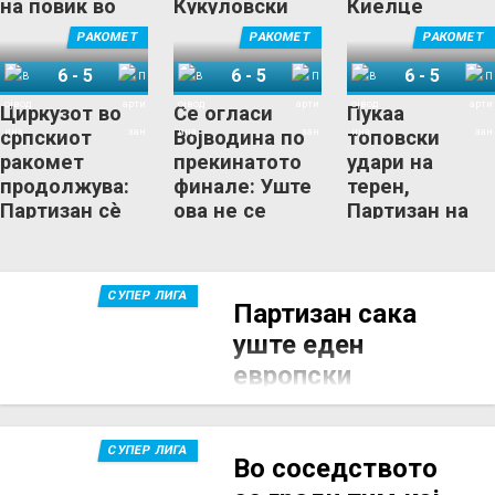
на повик во
Кукуловски
Киелце
ЛШ
има нов клуб!
РАКОМЕТ
РАКОМЕТ
РАКОМЕТ
6
-
5
6
-
5
6
-
5
Војводина
Партизан
Војводина
Партизан
Војводина
Партизан
Циркузот во
Се огласи
Пукаа
српскиот
Војводина по
топовски
ракомет
прекинатото
удари на
продолжува:
финале: Уште
терен,
Партизан сè
ова не се
Партизан на
уште не е
случило во
Раул
шампион!
Србија!
службено
првак во
СУПЕР ЛИГА
Србија!
Партизан сака
уште еден
европски
шампион со
Вардар!
СУПЕР ЛИГА
Во соседството
18 МАЈ 2026, 15:58
Српски Партизан гради екипа и