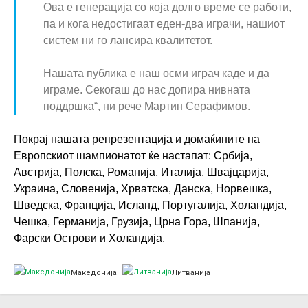
Ова е генерација со која долго време се работи,
па и кога недостигаат еден-два играчи, нашиот
систем ни го лансира квалитетот.
Нашата публика е наш осми играч каде и да
играме. Секогаш до нас допира нивната
поддршка“, ни рече Мартин Серафимов.
Покрај нашата репрезентација и домаќините на
Европскиот шампионатот ќе настапат: Србија,
Австрија, Полска, Романија, Италија, Швајцарија,
Украина, Словенија, Хрватска, Данска, Норвешка,
Шведска, Франција, Исланд, Португалија, Холандија,
Чешка, Германија, Грузија, Црна Гора, Шпанија,
Фарски Острови и Холандија.
Македонија
Литванија