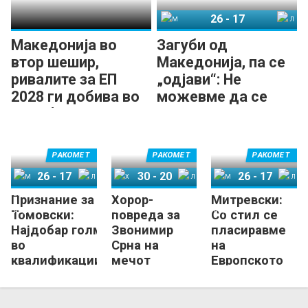
26
-
17
Македонија
Литванија
Македонија во
Загуби од
втор шешир,
Македонија, па се
ривалите за ЕП
„одјави“: Не
2028 ги добива во
можевме да се
Лисабон
носиме со нив!
РАКОМЕТ
РАКОМЕТ
РАКОМЕТ
26
-
17
30
-
20
26
-
17
Признание за
Хорор-
Митревски:
Македонија
Литванија
Хрватска
Луксембург
Македонија
Литванија
Томовски:
повреда за
Со стил се
Најдобар голман
Звонимир
пласиравме
во
Срна на
на
квалификациите!
мечот
Европското
против
првенство и
Луксембург
таму има што
да кажеме!