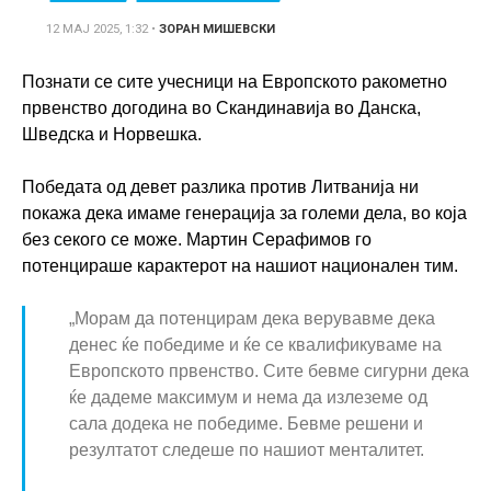
12 МАЈ 2025, 1:32
•
ЗОРАН МИШЕВСКИ
Познати се сите учесници на Европското ракометно
првенство догодина во Скандинавија во Данска,
Шведска и Норвешка.
Победата од девет разлика против Литванија ни
покажа дека имаме генерација за големи дела, во која
без секого се може. Мартин Серафимов го
потенцираше карактерот на нашиот национален тим.
„Морам да потенцирам дека верувавме дека
денес ќе победиме и ќе се квалификуваме на
Европското првенство. Сите бевме сигурни дека
ќе дадеме максимум и нема да излеземе од
сала додека не победиме. Бевме решени и
резултатот следеше по нашиот менталитет.