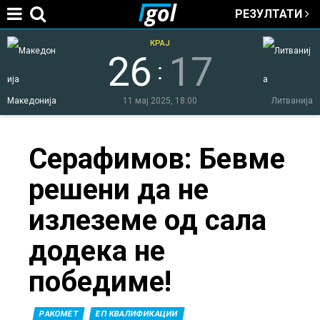
РЕЗУЛТАТИ
Jump to navigation
КРАЈ
26
17
:
Македонија
11 мај 2025, 18:00
Литванија
You
Серафимов: Бевме
решени да не
are
излеземе од сала
here
додека не
победиме!
РАКОМЕТ
ЕП КВАЛИФИКАЦИИ