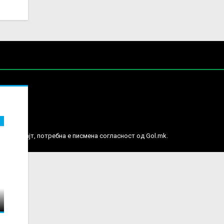
е права.
ј веб сајт, потребна е писмена согласност од Gol.mk.