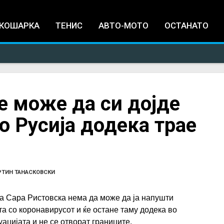
Jump to navigation
КОШАРКА
ТЕНИС
АВТО-МОТО
ОСТАНАТО
е може да си дојде
о Русија додека трае
РТИН ТАНАСКОВСКИ
а Сара Ристовска нема да може да ја напушти
та со коронавирусот и ќе остане таму додека во
ацијата и не се отворат границите.