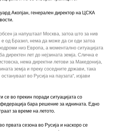
уард Акопјан, генерален директор на ЦСКА
вости.
обсен ја напуштаат Москва, затоа што за нив
е од Бразил, нема да може да си оди затоа
родроми низ Европа, а моментално ситуацијата
ба директен лет до нејзината земја. Слична е
истовска, нема директни летови за Македонија,
зината земја и преку соседните држави, така
 остануваат во Русија на паузата“, изјави
 се во прекин поради ситуацијата со
 федерација бара решение за иднината. Едно
граат за време на летото.
во првата сезона во Русија и наскоро се