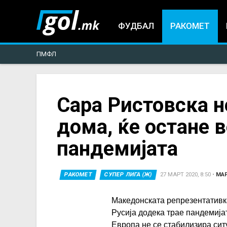
ФУДБАЛ
РАКОМЕТ
ПМФЛ
You
Сара Ристовска н
дома, ќе остане в
are
пандемијата
here
РАКОМЕТ
СУПЕР ЛИГА (Ж)
27 МАРТ 2020, 8:50
•
МА
Македонската репрезентативк
Русија додека трае пандемија
Европа не се стабилизира ситу