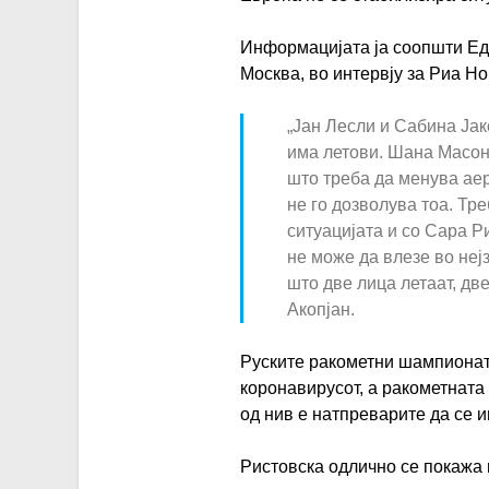
Информацијата ја соопшти Ед
Москва, во интервју за Риа Но
„Јан Лесли и Сабина Јак
има летови. Шана Масон 
што треба да менува ае
не го дозволува тоа. Тре
ситуацијата и со Сара Р
не може да влезе во неј
што две лица летаат, две
Акопјан.
Руските ракометни шампионати
коронавирусот, а ракометната
од нив е натпреварите да се и
Ристовска одлично се покажа 